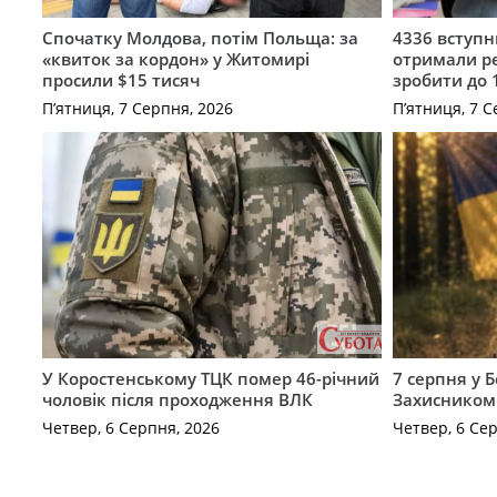
Спочатку Молдова, потім Польща: за
4336 вступ
«квиток за кордон» у Житомирі
отримали ре
просили $15 тисяч
зробити до 
П’ятниця, 7 Серпня, 2026
П’ятниця, 7 С
У Коростенському ТЦК помер 46-річний
7 серпня у 
чоловік після проходження ВЛК
Захисником
Четвер, 6 Серпня, 2026
Четвер, 6 Се