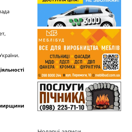
пада
ет,
України.
іяльності
омирщини
Недавні записи