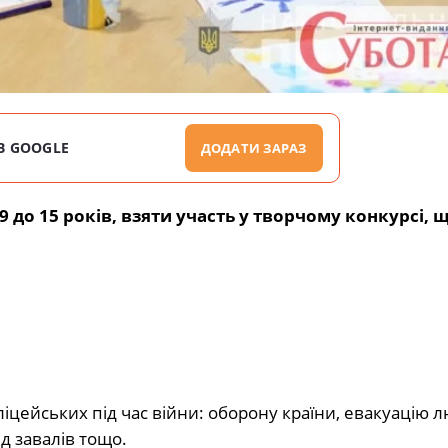
В GOOGLE
ДОДАТИ ЗАРАЗ
 до 15 років, взяти участь у творчому конкурсі, 
цейських під час війни: оборону країни, евакуацію л
д завалів тощо.