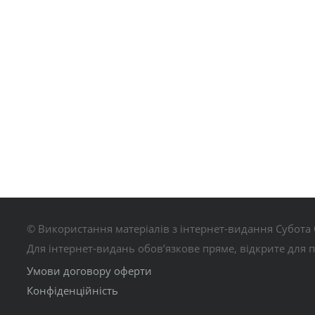
© Використання матеріалів з інтернет-видання Субота 
Для інтернет-видань обов’язкове пряме, відкрите для 
Умови договору оферти
Конфіденційність