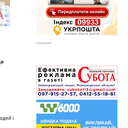
РЕКЛАМА
що
юдей і