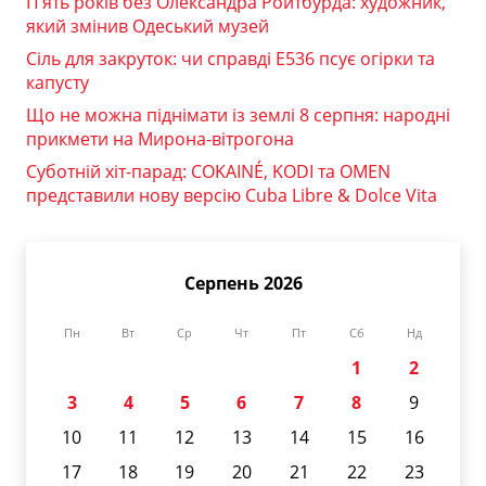
П’ять років без Олександра Ройтбурда: художник,
який змінив Одеський музей
Сіль для закруток: чи справді Е536 псує огірки та
капусту
Що не можна піднімати із землі 8 серпня: народні
прикмети на Мирона-вітрогона
Суботній хіт-парад: COKAINÉ, KODI та OMEN
представили нову версію Cuba Libre & Dolce Vita
Серпень 2026
Пн
Вт
Ср
Чт
Пт
Сб
Нд
1
2
3
4
5
6
7
8
9
10
11
12
13
14
15
16
17
18
19
20
21
22
23