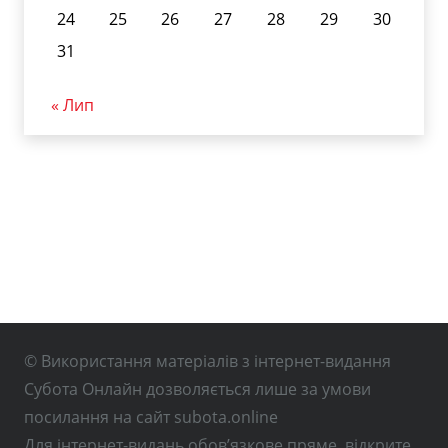
24
25
26
27
28
29
30
31
« Лип
© Використання матеріалів з інтернет-видання
Субота Онлайн дозволяється лише за умови
посилання на сайт subota.online
Для інтернет-видань обов’язкове пряме, відкрите