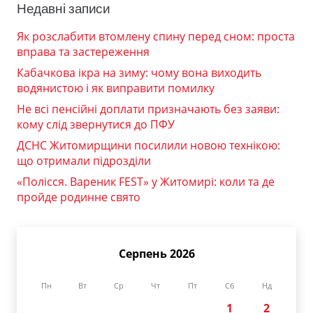
Недавні записи
Як розслабити втомлену спину перед сном: проста
вправа та застереження
Кабачкова ікра на зиму: чому вона виходить
водянистою і як виправити помилку
Не всі пенсійні доплати призначають без заяви:
кому слід звернутися до ПФУ
ДСНС Житомирщини посилили новою технікою:
що отримали підрозділи
«Полісся. Вареник FEST» у Житомирі: коли та де
пройде родинне свято
Серпень 2026
Пн
Вт
Ср
Чт
Пт
Сб
Нд
1
2