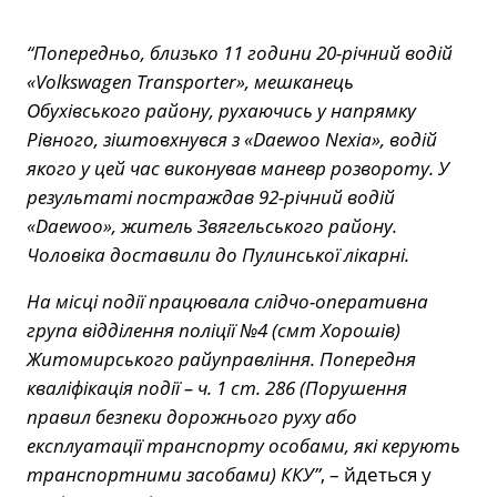
“Попередньо, близько 11 години 20-річний водій
«Volkswagen Transporter», мешканець
Обухівського району, рухаючись у напрямку
Рівного, зіштовхнувся з «Daewoo Nexia», водій
якого у цей час виконував маневр розвороту. У
результаті постраждав 92-річний водій
«Daewoo», житель Звягельського району.
Чоловіка доставили до Пулинської лікарні.
На місці події працювала слідчо-оперативна
група відділення поліції №4 (смт Хорошів)
Житомирського райуправління. Попередня
кваліфікація події – ч. 1 ст. 286 (Порушення
правил безпеки дорожнього руху або
експлуатації транспорту особами, які керують
транспортними засобами) ККУ”
, – йдеться у