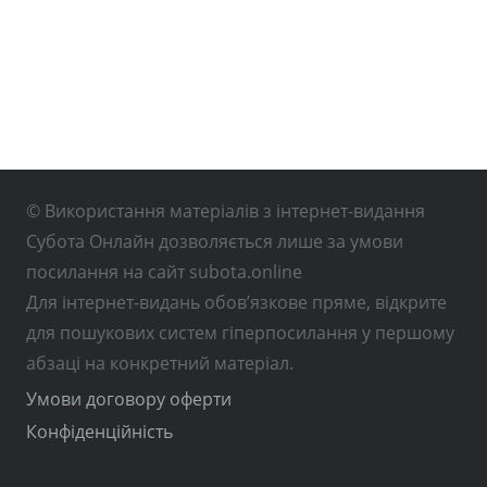
© Використання матеріалів з інтернет-видання
Субота Онлайн дозволяється лише за умови
посилання на сайт subota.online
Для інтернет-видань обов’язкове пряме, відкрите
для пошукових систем гіперпосилання у першому
абзаці на конкретний матеріал.
Умови договору оферти
Конфіденційність