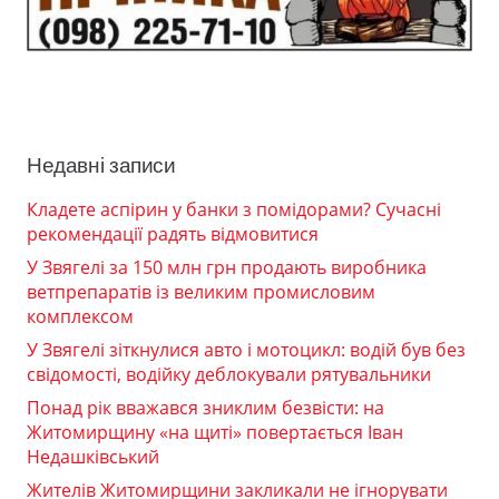
Недавні записи
Кладете аспірин у банки з помідорами? Сучасні
рекомендації радять відмовитися
У Звягелі за 150 млн грн продають виробника
ветпрепаратів із великим промисловим
комплексом
У Звягелі зіткнулися авто і мотоцикл: водій був без
свідомості, водійку деблокували рятувальники
Понад рік вважався зниклим безвісти: на
Житомирщину «на щиті» повертається Іван
Недашківський
Жителів Житомирщини закликали не ігнорувати