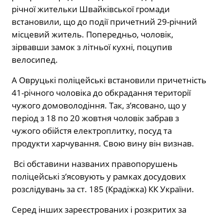
річної жительки Швайківської громади
встановили, що до події причетний 29-річний
місцевий житель. Попередньо, чоловік,
зірвавши замок з літньої кухні, поцупив
велосипед.
А Овруцькі поліцейські встановили причетність
41-річного чоловіка до обкрадання території
чужого домоволодіння. Так, з’ясовано, що у
період з 18 по 20 жовтня чоловік забрав з
чужого обійстя електроплитку, посуд та
продукти харчування. Свою вину він визнав.
Всі обставини названих правопорушень
поліцейські з’ясовують у рамках досудових
розслідувань за ст. 185 (Крадіжка) КК України.
Серед інших зареєстрованих і розкритих за