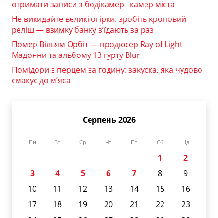
отримати записи з бодікамер і камер міста
Не викидайте великі огірки: зробіть кроповий
реліш — взимку банку з’їдають за раз
Помер Вільям Орбіт — продюсер Ray of Light
Мадонни та альбому 13 гурту Blur
Помідори з перцем за годину: закуска, яка чудово
смакує до м’яса
Серпень 2026
Пн
Вт
Ср
Чт
Пт
Сб
Нд
1
2
3
4
5
6
7
8
9
10
11
12
13
14
15
16
17
18
19
20
21
22
23