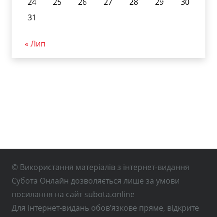
24
25
26
27
28
29
30
31
« Лип
© Використання матеріалів з інтернет-видання
Субота Онлайн дозволяється лише за умови
посилання на сайт subota.online
Для інтернет-видань обов’язкове пряме, відкрите