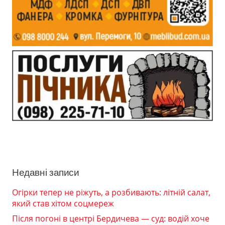
Недавні записи
Огірки тепер не ріжуть, а розбивають: літній салат,
який став хітом соцмереж
Після погоні в центрі Бердичева — суд: водій хоче