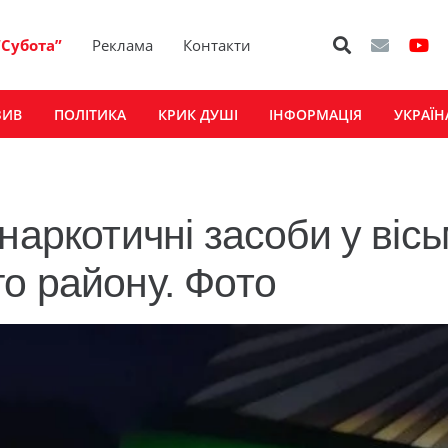
“Субота”
Реклама
Контакти
ЗИВ
ПОЛІТИКА
КРИК ДУШІ
ІНФОРМАЦІЯ
УКРАЇН
наркотичні засоби у віс
о району. Фото