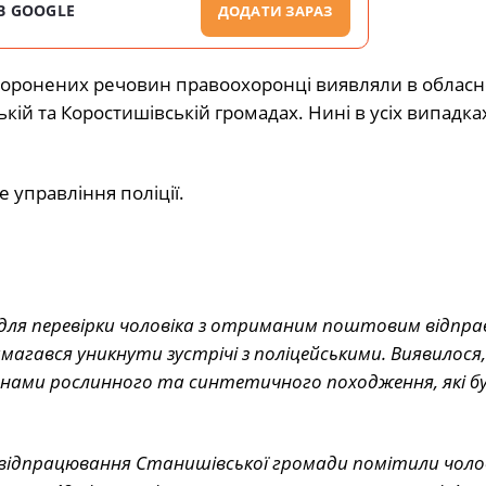
В GOOGLE
ДОДАТИ ЗАРАЗ
аборонених речовин правоохоронці виявляли в облас
кій та Коростишівській громадах. Нині в усіх випадка
управління поліції.
для перевірки чоловіка з отриманим поштовим відпра
амагався уникнути зустрічі з поліцейськими. Виявилося
овинами рослинного та синтетичного походження, які б
час відпрацювання Станишівської громади помітили чолов