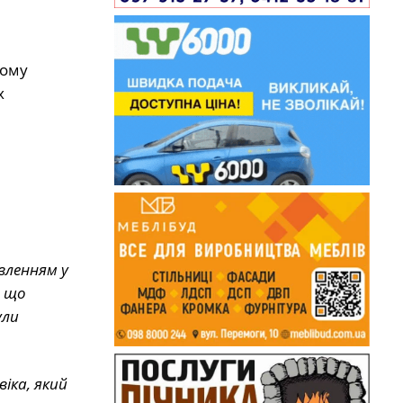
ному
х
вленням у
, що
ули
іка, який