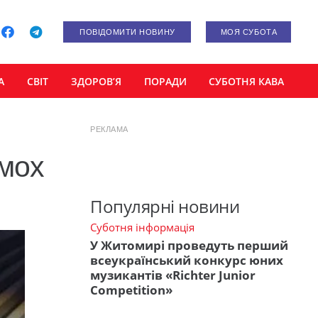
ПОВІДОМИТИ НОВИНУ
МОЯ СУБОТА
А
СВІТ
ЗДОРОВ’Я
ПОРАДИ
СУБОТНЯ КАВА
РЕКЛАМА
ьмох
Популярні новини
Суботня інформація
У Житомирі проведуть перший
всеукраїнський конкурс юних
музикантів «Richter Junior
Competition»