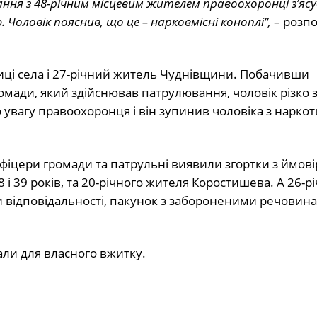
ння з 48-річним місцевим жителем правоохоронці з’ясу
. Чоловік пояснив, що це – нарковмісні коноплі”,
– розпо
лиці села і 27-річний житель Чуднівщини. Побачивши
мади, який здійснював патрулювання, чоловік різко 
 увагу правоохоронця і він зупинив чоловіка з нарко
фіцери громади та патрульні виявили згортки з ймов
 39 років, та 20-річного жителя Коростишева. А 26-р
 відповідальності, пакунок з забороненими речовин
гали для власного вжитку.