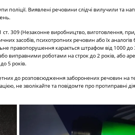
упи поліції. Виявлені речовини слідчі вилучили та на
ень.
 1 ст. 309 (Незаконне виробництво, виготовлення, пр
чних засобів, психотропних речовин або їх аналогів 
альне правопорушення карається штрафом від 1000 до
або виправними роботами на строк до 2 років, або ар
до 5 років.
четних до розповсюдження заборонених речовин на те
цією, не зволікайте та повідомте про протиправні ді