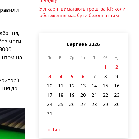
У лікарні вимагають гроші за КТ: коли
правили
обстеження має бути безоплатним
идбання,
без мети
Серпень 2026
 3000
ештом на
Пн
Вт
Ср
Чт
Пт
Сб
Нд
1
2
3
4
5
6
7
8
9
риторії
10
11
12
13
14
15
16
яння до
17
18
19
20
21
22
23
24
25
26
27
28
29
30
31
« Лип