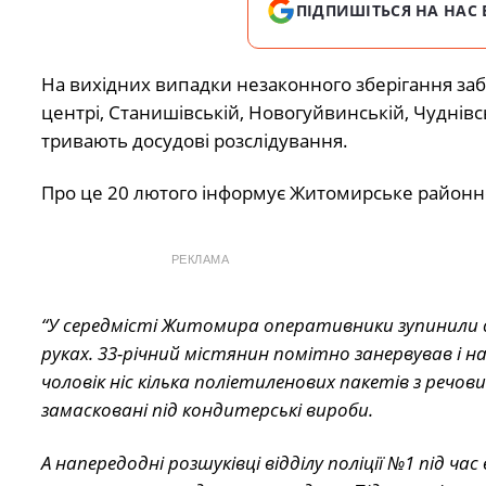
ПІДПИШІТЬСЯ НА НАС 
На вихідних випадки незаконного зберігання з
центрі, Станишівській, Новогуйвинській, Чуднівсь
тривають досудові розслідування.
Про це 20 лютого інформує Житомирське районне 
РЕКЛАМА
“У середмісті Житомира оперативники зупинили 
руках. 33-річний містянин помітно занервував і н
чоловік ніс кілька поліетиленових пакетів з реч
замасковані під кондитерські вироби.
А напередодні розшуківці відділу поліції №1 під 