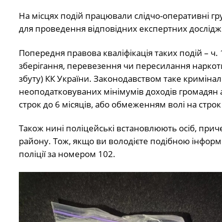
На місцях подій працювали слідчо-оперативні гр
для проведення відповідних експертних дослідж
Попередня правова кваліфікація таких подій – ч.
зберігання, перевезення чи пересилання наркоти
збуту) КК України. Законодавством таке кримін
неоподатковуваних мінімумів доходів громадян 
строк до 6 місяців, або обмеженням волі на строк 
Також нині поліцейські встановлюють осіб, при
району. Тож, якщо ви володієте подібною інформа
поліції за номером 102.