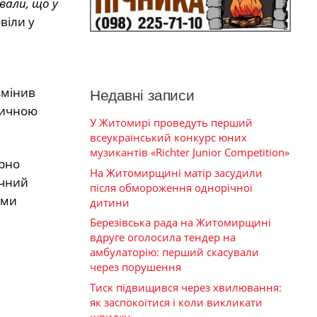
вали, що у
віли у
змінив
Недавні записи
тичною
У Житомирі проведуть перший
всеукраїнський конкурс юних
музикантів «Richter Junior Competition»
ірно
На Житомирщині матір засудили
ічний
після обмороження однорічної
ами
дитини
Березівська рада на Житомирщині
вдруге оголосила тендер на
амбулаторію: перший скасували
через порушення
Тиск підвищився через хвилювання:
як заспокоїтися і коли викликати
швидку