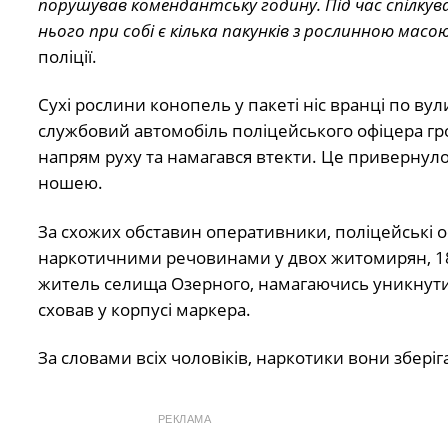
порушував комендантську годину. Під час спілкува
нього при собі є кілька пакунків з рослинною масою
поліції.
Сухі рослини конопель у пакеті ніс вранці по ву
службовий автомобіль поліцейського офіцера гро
напрям руху та намагався втекти. Це привернуло
ношею.
За схожих обставин оперативники, поліцейські о
наркотичними речовинами у двох житомирян, 18 і
житель селища Озерного, намагаючись уникнути
сховав у корпусі маркера.
За словами всіх чоловіків, наркотики вони збері
РЕКЛАМА