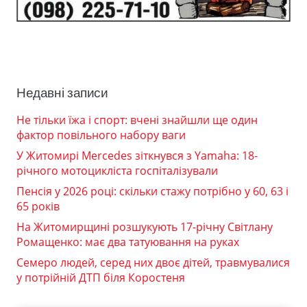
Недавні записи
Не тільки їжа і спорт: вчені знайшли ще один
фактор повільного набору ваги
У Житомирі Mercedes зіткнувся з Yamaha: 18-
річного мотоцикліста госпіталізували
Пенсія у 2026 році: скільки стажу потрібно у 60, 63 і
65 років
На Житомирщині розшукують 17-річну Світлану
Ромащенко: має два татуювання на руках
Семеро людей, серед них двоє дітей, травмувалися
у потрійній ДТП біля Коростеня