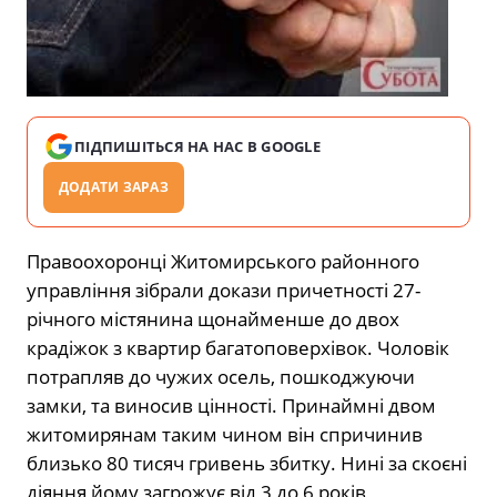
ПІДПИШІТЬСЯ НА НАС В GOOGLE
ДОДАТИ ЗАРАЗ
Правоохоронці Житомирського районного
управління зібрали докази причетності 27-
річного містянина щонайменше до двох
крадіжок з квартир багатоповерхівок. Чоловік
потрапляв до чужих осель, пошкоджуючи
замки, та виносив цінності. Принаймні двом
житомирянам таким чином він спричинив
близько 80 тисяч гривень збитку. Нині за скоєні
діяння йому загрожує від 3 до 6 років