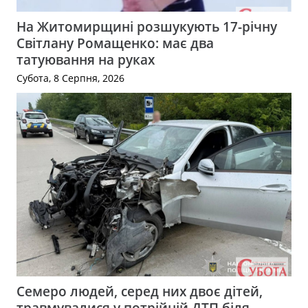
На Житомирщині розшукують 17-річну
Світлану Ромащенко: має два
татуювання на руках
Субота, 8 Серпня, 2026
Семеро людей, серед них двоє дітей,
травмувалися у потрійній ДТП біля