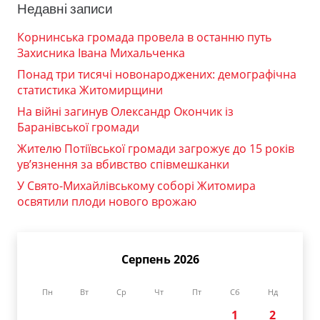
Недавні записи
Корнинська громада провела в останню путь
Захисника Івана Михальченка
Понад три тисячі новонароджених: демографічна
статистика Житомирщини
На війні загинув Олександр Окончик із
Баранівської громади
Жителю Потіївської громади загрожує до 15 років
ув’язнення за вбивство співмешканки
У Свято-Михайлівському соборі Житомира
освятили плоди нового врожаю
Серпень 2026
Пн
Вт
Ср
Чт
Пт
Сб
Нд
1
2