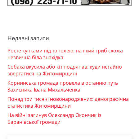
Недавні записи
Росте купками під тополею: на який гриб схожа
незвична біла знахідка
Собака вкусила або кіт подряпав: куди негайно
звертатися на Житомирщині
Корнинська громада провела в останню путь
Захисника Івана Михальченка
Понад три тисячі новонароджених: демографічна
статистика Житомирщини
На війні загинув Олександр Окончик із
Баранівської громади