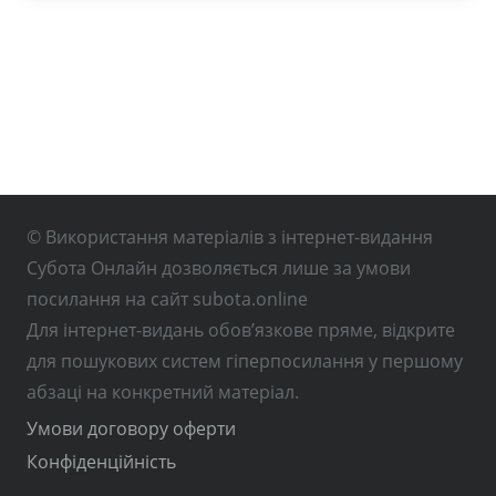
© Використання матеріалів з інтернет-видання
Субота Онлайн дозволяється лише за умови
посилання на сайт subota.online
Для інтернет-видань обов’язкове пряме, відкрите
для пошукових систем гіперпосилання у першому
абзаці на конкретний матеріал.
Умови договору оферти
Конфіденційність