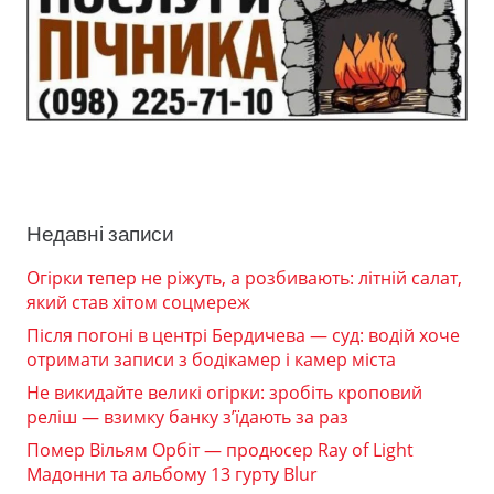
Недавні записи
Огірки тепер не ріжуть, а розбивають: літній салат,
який став хітом соцмереж
Після погоні в центрі Бердичева — суд: водій хоче
отримати записи з бодікамер і камер міста
Не викидайте великі огірки: зробіть кроповий
реліш — взимку банку з’їдають за раз
Помер Вільям Орбіт — продюсер Ray of Light
Мадонни та альбому 13 гурту Blur