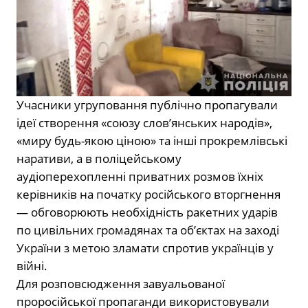
Учасники угруповання публічно пропагували
ідеї створення «союзу слов’янських народів»,
«миру будь-якою ціною» та інші прокремлівські
наративи, а в поліцейському
аудіоперехопленні приватних розмов їхніх
керівників на початку російського вторгнення
— обговорюють необхідність ракетних ударів
по цивільних громадянах та об’єктах на заході
України з метою зламати спротив українців у
війні.
Для розповсюдження завуальованої
проросійської пропаганди використовували