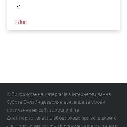
31
« Лип
© Використання матеріалів з інтернет-видання
Субота Онлайн дозволяється лише за умови
посилання на сайт subota.online
Для інтернет-видань обов’язкове пряме, відкрите
для пошукових систем гіперпосилання у першому