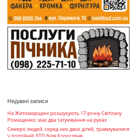
Недавні записи
На Житомирщині розшукують 17-річну Світлану
Ромащенко: має два татуювання на руках
Семеро людей, серед них двоє дітей, травмувалися
у потрійній ДТП біля Коростеня