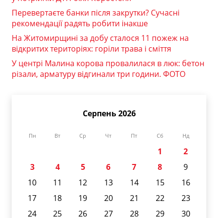
Перевертаєте банки після закрутки? Сучасні
рекомендації радять робити інакше
На Житомирщині за добу сталося 11 пожеж на
відкритих територіях: горіли трава і сміття
У центрі Малина корова провалилася в люк: бетон
різали, арматуру відгинали три години. ФОТО
Серпень 2026
Пн
Вт
Ср
Чт
Пт
Сб
Нд
1
2
3
4
5
6
7
8
9
10
11
12
13
14
15
16
17
18
19
20
21
22
23
24
25
26
27
28
29
30