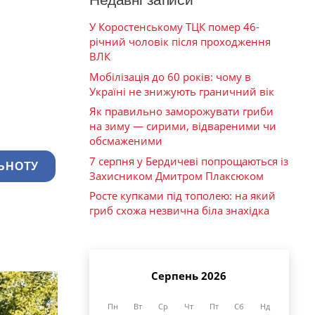
У Коростенському ТЦК помер 46-
річний чоловік після проходження
ВЛК
Мобілізація до 60 років: чому в
Україні не знижують граничний вік
Як правильно заморожувати гриби
на зиму — сирими, відвареними чи
обсмаженими
7 серпня у Бердичеві попрощаються із
ЬНОТУ
Захисником Дмитром Плаксюком
Росте купками під тополею: на який
гриб схожа незвична біла знахідка
Серпень 2026
Пн
Вт
Ср
Чт
Пт
Сб
Нд