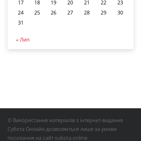
17
18
19
20
21
22
23
24
25
26
27
28
29
30
31
« Лип
© Використання матеріалів з інтернет-видання
Субота Онлайн дозволяється лише за умови
посилання на сайт subota.online