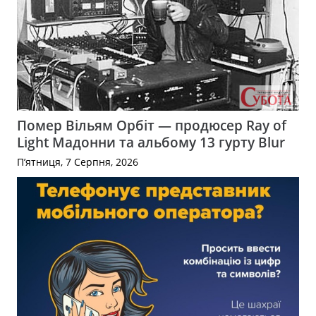
Помер Вільям Орбіт — продюсер Ray of
Light Мадонни та альбому 13 гурту Blur
П’ятниця, 7 Серпня, 2026