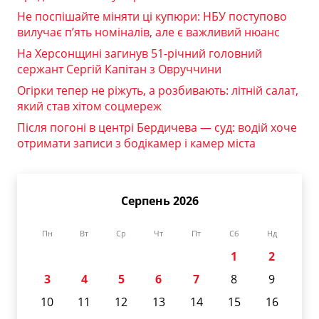
Не поспішайте міняти ці купюри: НБУ поступово
вилучає п’ять номіналів, але є важливий нюанс
На Херсонщині загинув 51-річний головний
сержант Сергій Капітан з Овруччини
Огірки тепер не ріжуть, а розбивають: літній салат,
який став хітом соцмереж
Після погоні в центрі Бердичева — суд: водій хоче
отримати записи з бодікамер і камер міста
Серпень 2026
Пн
Вт
Ср
Чт
Пт
Сб
Нд
1
2
3
4
5
6
7
8
9
10
11
12
13
14
15
16