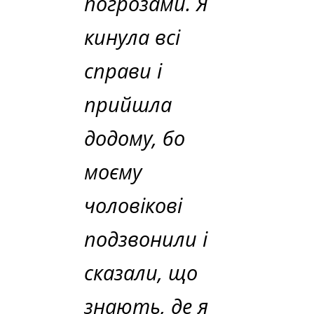
погрозами. Я
кинула всі
справи і
прийшла
додому, бо
моєму
чоловікові
подзвонили і
сказали, що
знають, де я