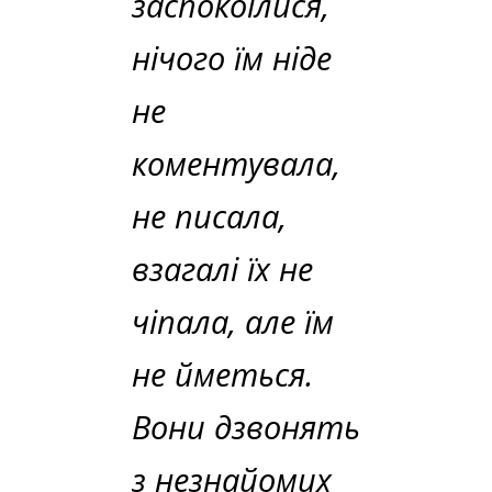
заспокоїлися,
нічого їм ніде
не
коментувала,
не писала,
взагалі їх не
чіпала, але їм
не йметься.
Вони дзвонять
з незнайомих