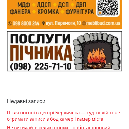
Недавні записи
Після погоні в центрі Бердичева — суд: водій хоче
отримати записи з бодікамер і камер міста
Не викидайте великі огірки: зробіть кроповий