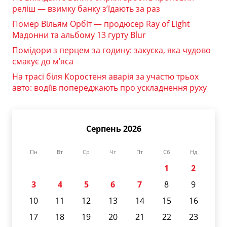
реліш — взимку банку з’їдають за раз
Помер Вільям Орбіт — продюсер Ray of Light
Мадонни та альбому 13 гурту Blur
Помідори з перцем за годину: закуска, яка чудово
смакує до м’яса
На трасі біля Коростеня аварія за участю трьох
авто: водіїв попереджають про ускладнення руху
Серпень 2026
Пн
Вт
Ср
Чт
Пт
Сб
Нд
1
2
3
4
5
6
7
8
9
10
11
12
13
14
15
16
17
18
19
20
21
22
23