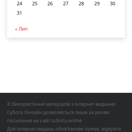
24
25
26
27
28
29
30
31
« Лип
© Використання матеріалів з інтернет-видання
Субота Онлайн дозволяється лише за умови
посилання на сайт subota.online
Для інтернет-видань обов’язкове пряме, відкрите