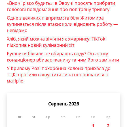
«Вночі різко будить»: в Овручі просять прибрати
голосові повідомлення про повітряну тривогу
Одне з великих підприємств біля Житомира
зупиняється після атаки: коли відновить роботу —
невідомо
Хліб, який можна зім’яти як хмаринку: TikTok
підхопив новий кулінарний хіт
Рушники більше не вбирають воду? Ось чому
кондиціонер вбиває тканину та чим його замінити
У Кривому Розі похоронна колона приїхала до
ТЦК: просили відпустити сина попрощатися з
матір’ю
Серпень 2026
Пн
Вт
Ср
Чт
Пт
Сб
Нд
1
2