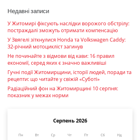
Недавні записи
У Житомирі фіксують наслідки ворожого обстрілу:
постраждалі зможуть отримати компенсацію
У Звягелі зіткнулися Honda та Volkswagen Caddy:
32-річний мотоцикліст загинув
Не починайте з відмови від кави: 16 правил
економії, серед яких є значно важливіші
Гучні події Житомирщини, історії людей, поради та
рецепти: що читайте у свіжій «Суботі»
Радіаційний фон на Житомирщині 10 серпня:
показник у межах норми
Серпень 2026
Пн
Вт
Ср
Чт
Пт
Сб
Нд