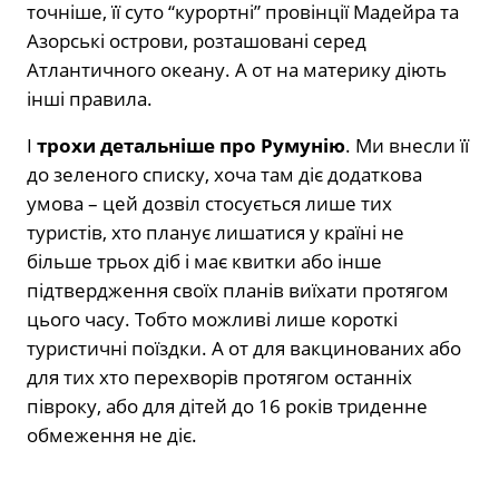
точніше, її суто “курортні” провінції Мадейра та
Азорські острови, розташовані серед
Атлантичного океану. А от на материку діють
інші правила.
І
трохи детальніше про Румунію
. Ми внесли її
до зеленого списку, хоча там діє додаткова
умова – цей дозвіл стосується лише тих
туристів, хто планує лишатися у країні не
більше трьох діб і має квитки або інше
підтвердження своїх планів виїхати протягом
цього часу. Тобто можливі лише короткі
туристичні поїздки. А от для вакцинованих або
для тих хто перехворів протягом останніх
півроку, або для дітей до 16 років триденне
обмеження не діє.