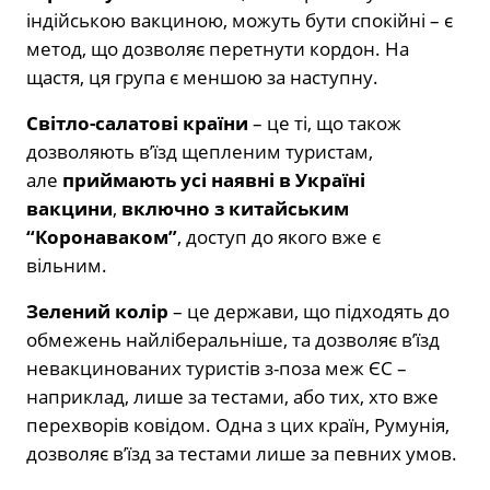
індійською вакциною, можуть бути спокійні – є
метод, що дозволяє перетнути кордон. На
щастя, ця група є меншою за наступну.
Світло-салатові країни
– це ті, що також
дозволяють в’їзд щепленим туристам,
але
приймають усі наявні в Україні
вакцини
,
включно з китайським
“Коронаваком”
, доступ до якого вже є
вільним.
Зелений колір
– це держави, що підходять до
обмежень найліберальніше, та дозволяє в’їзд
невакцинованих туристів з-поза меж ЄС –
наприклад, лише за тестами, або тих, хто вже
перехворів ковідом. Одна з цих країн, Румунія,
дозволяє в’їзд за тестами лише за певних умов.