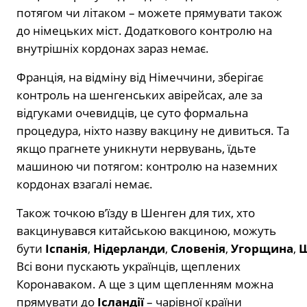
потягом чи літаком – можете прямувати також
до німецьких міст. Додаткового контролю на
внутрішніх кордонах зараз немає.
Франція, на відміну від Німеччини, зберігає
контроль на шенгенських авірейсах, але за
відгуками очевидців, це суто формальна
процедура, ніхто назву вакцину не дивиться. Та
якщо прагнете уникнути нервувань, їдьте
машиною чи потягом: контролю на наземних
кордонах взагалі немає.
Також точкою в’їзду в Шенген для тих, хто
вакцинувався китайською вакциною, можуть
бути
Іспанія
,
Нідерланди
,
Словенія
,
Угорщина
,
Ш
Всі вони пускають українців, щеплених
Коронаваком. А ще з цим щепленням можна
прямувати до
Ісландії
– чарівної країни