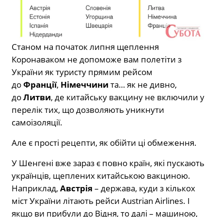
Станом на початок липня щеплення
Коронаваком не допоможе вам полетіти з
України як туристу прямим рейсом
до
Франції
,
Німеччини
та… як не дивно,
до
Литви
, де китайську вакцину не включили у
перелік тих, що дозволяють уникнути
самоізоляції.
Але є прості рецепти, як обійти ці обмеження.
У Шенгені вже зараз є повно країн, які пускають
українців, щеплених китайською вакциною.
Наприклад,
Австрія
– держава, куди з кількох
міст України літають рейси Austrian Airlines. І
якщо ви прибули до Відня, то далі – машиною,