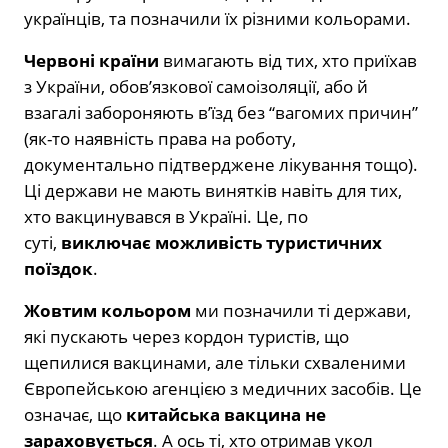
українців, та позначили їх різними кольорами.
Червоні країни
вимагають від тих, хто приїхав
з України, обов’язкової самоізоляції, або й
взагалі забороняють в’їзд без “вагомих причин”
(як-то наявність права на роботу,
документально підтверджене лікування тощо).
Ці держави не мають винятків навіть для тих,
хто вакцинувався в Україні. Це, по
суті,
виключає можливість туристичних
поїздок
.
Жовтим кольором
ми позначили ті держави,
які пускають через кордон туристів, що
щепилися вакцинами, але тільки схваленими
Європейською агенцією з медичних засобів. Це
означає, що
китайська вакцина не
зараховується
. А ось ті, хто отримав укол