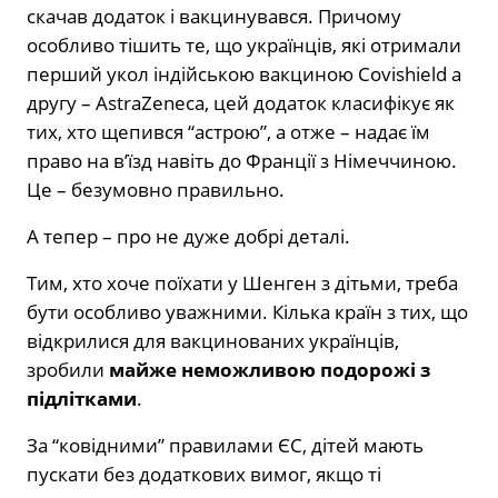
скачав додаток і вакцинувався. Причому
особливо тішить те, що українців, які отримали
перший укол індійською вакциною Covishield а
другу – AstraZeneca, цей додаток класифікує як
тих, хто щепився “астрою”, а отже – надає їм
право на в’їзд навіть до Франції з Німеччиною.
Це – безумовно правильно.
А тепер – про не дуже добрі деталі.
Тим, хто хоче поїхати у Шенген з дітьми, треба
бути особливо уважними. Кілька країн з тих, що
відкрилися для вакцинованих українців,
зробили
майже неможливою подорожі з
підлітками
.
За “ковідними” правилами ЄС, дітей мають
пускати без додаткових вимог, якщо ті