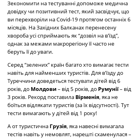
Зекономити на тестуванні допоможе медична
довідку чи позитивний тест, який засвідчує, що
ви перехворіли на Covid-19 протягом останніх 6
місяців. На Західних Балканах перенесену
хвороба усі сприймають як “дозвіл на в’їзд”,
однак за межами макрорегіону її часто не
беруть її до уваги.
Серед “зелених” країн багато хто вимагає тести
навіть для найменших туристів. Для в’їзду до
Туреччини доведеться тестувати дітей від 6
років, до
Молдови
– від 5 років, до
Румунії
– від
3 років. Рекорд поставила
Вірменія
, яка не
боїться відлякати туристів (за їх відсутності). Тут
тести вимагають у дітей від 1 року!
А от туристична
Грузія
, яка навесні вимагала
тестів навіть у немовлят, нарешті схаменулася –