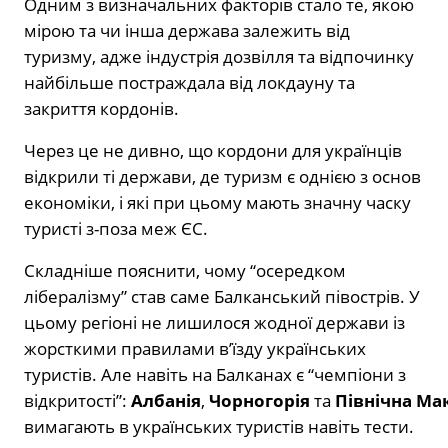
Одним з визначальних факторів стало те, якою
мірою та чи інша держава залежить від
туризму, адже індустрія дозвілля та відпочинку
найбільше постраждала від локдауну та
закриття кордонів.
Через це не дивно, що кордони для українців
відкрили ті держави, де туризм є однією з основ
економіки, і які при цьому мають значну часку
туристі з-поза меж ЄС.
Складніше пояснити, чому “осередком
лібералізму” став саме Балканський півострів. У
цьому регіоні не лишилося жодної держави із
жорсткими правилами в’їзду українських
туристів. Але навіть на Балканах є “чемпіони з
відкритості”:
Албанія
,
Чорногорія
та
Північна
Мак
вимагають в українських туристів навіть тести.