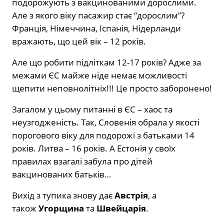
подорожують з вакцинованими дорослими.
Але з якого віку пасажир стає “дорослим”?
Франція, Німеччина, Іспанія, Нідерланди
вражають, що цей вік – 12 років.
Але що робити підліткам 12-17 років? Адже за
межами ЄС майже ніде немає можливості
щепити неповнолітніх!!! Це просто заборонено!
Загалом у цьому питанні в ЄС – хаос та
неузгодженість. Так, Словенія обрала у якості
порогового віку для подорожі з батьками 14
років. Литва – 16 років. А Естонія у своїх
правилах взагалі забула про дітей
вакцинованих батьків…
Вихід з тупика знову дає
Австрія
, а
також
Угорщина
та
Швейцарія
.