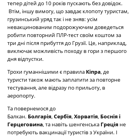
тепер дітей до 10 років пускають без довідок.
Втім, іншу вимогу, що завдає клопоту туристам,
грузинський уряд так і не зняв: усім
невакцинованим подорожуючим доведеться
робити повторний ПЛР-тест своїм коштом за
три дні після прибуття до Грузії. Це, наприклад,
виключає можливість походу в гори з першого
дня відпустки.
Трохи гуманнішими є правила
Кіпра
, де
туристи також мають заплатити за повторне
тестування, але відразу по прильоту, в
аеропорту.
Та повернемося до
Балкан.
Болгарія
,
Сербія
,
Хорватія
,
Боснія і
Герцеговина
, та навіть шенгенська
Греція
не
потребують вакцинації туристів з України. І