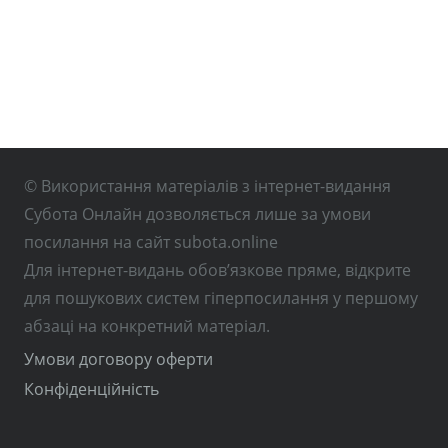
© Використання матеріалів з інтернет-видання
Субота Онлайн дозволяється лише за умови
посилання на сайт subota.online
Для інтернет-видань обов’язкове пряме, відкрите
для пошукових систем гіперпосилання у першому
абзаці на конкретний матеріал.
Умови договору оферти
Конфіденційність