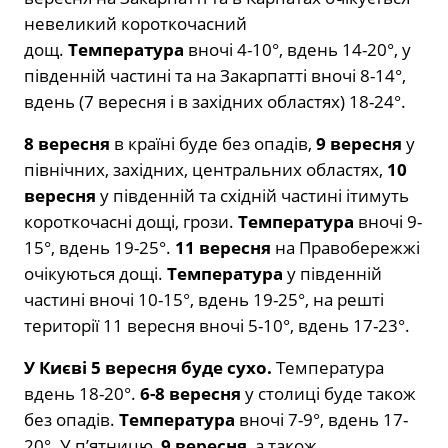
невеликий короткочасний
дощ.
Температура
вночі 4-10°, вдень 14-20°, у
південній частині та на Закарпатті вночі 8-14°,
вдень (7 вересня і в західних областях) 18-24°.
8 вересня
в країні буде без опадів,
9 вересня
у
північних, західних, центральних областях,
10
вересня
у південній та східній частині ітимуть
короткочасні дощі, грози.
Температура
вночі 9-
15°, вдень 19-25°.
11 вересня
на Правобережжі
очікуються дощі.
Температура
у південній
частині вночі 10-15°, вдень 19-25°, на решті
території 11 вересня вночі 5-10°, вдень 17-23°.
У Києві 5 вересня буде сухо.
Температура
вдень 18-20°.
6-8 вересня
у столиці буде також
без опадів.
Температура
вночі 7-9°, вдень 17-
20°. У п’ятницю,
9 вересня
, а також