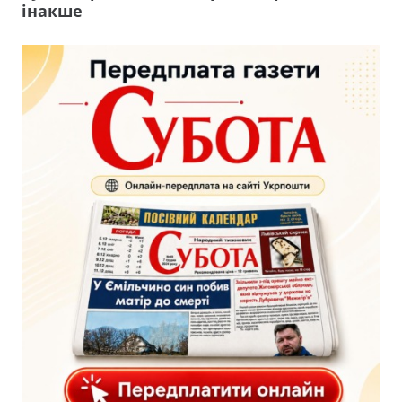
інакше