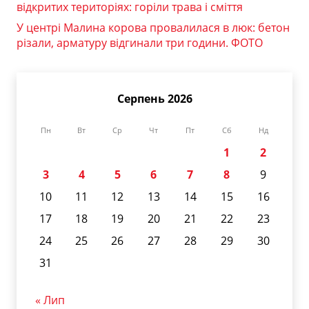
відкритих територіях: горіли трава і сміття
У центрі Малина корова провалилася в люк: бетон
різали, арматуру відгинали три години. ФОТО
Серпень 2026
Пн
Вт
Ср
Чт
Пт
Сб
Нд
1
2
3
4
5
6
7
8
9
10
11
12
13
14
15
16
17
18
19
20
21
22
23
24
25
26
27
28
29
30
31
« Лип