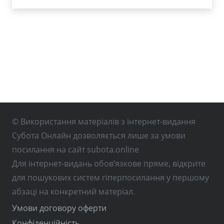
© Використання матеріалів з інтернет-видання
Субота Онлайн дозволяється лише за умови
посилання на сайт subota.online
Для інтернет-видань обов’язкове пряме, відкрите
для пошукових систем гіперпосилання у першому
абзаці на конкретний матеріал.
Умови договору оферти
Конфіденційність