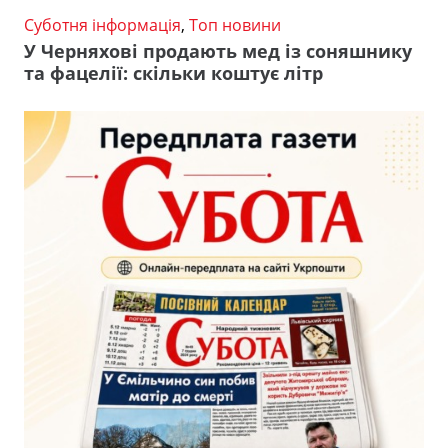
Суботня інформація
,
Топ новини
У Черняхові продають мед із соняшнику
та фацелії: скільки коштує літр