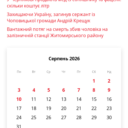
скільки коштує літр
Захищаючи Україну, загинув сержант із
Чоповицької громади Андрій Крещук
Вантажний потяг на смерть збив чоловіка на
залізничній станції Житомирського району
Серпень 2026
Пн
Вт
Ср
Чт
Пт
Сб
Нд
1
2
3
4
5
6
7
8
9
10
11
12
13
14
15
16
17
18
19
20
21
22
23
24
25
26
27
28
29
30
31