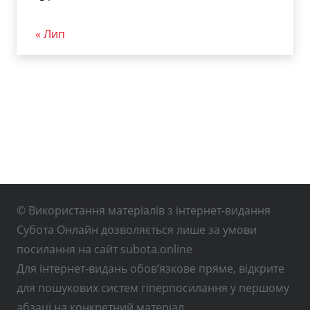
« Лип
© Використання матеріалів з інтернет-видання
Субота Онлайн дозволяється лише за умови
посилання на сайт subota.online
Для інтернет-видань обов’язкове пряме, відкрите
для пошукових систем гіперпосилання у першому
абзаці на конкретний матеріал.