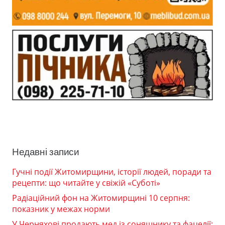
Недавні записи
Гучні події Житомирщини, історії людей, поради та
рецепти: що читайте у свіжій «Суботі»
Радіаційний фон на Житомирщині 10 серпня:
показник у межах норми
У Черняхові продають мед із соняшнику та фацелії: