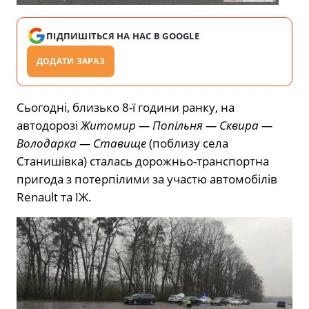
ПІДПИШІТЬСЯ НА НАС В GOOGLE
ДОДАТИ ЗАРАЗ
Сьогодні, близько 8-ї години ранку, на
автодорозі
Житомир — Попільня — Сквира —
Володарка — Ставище
(поблизу села
Станишівка) сталась дорожньо-транспортна
пригода з потерпілими за участю автомобілів
Renault та ІЖ.