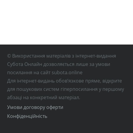
© Використання матеріалів з інтернет-видання
Субота Онлайн дозволяється лише за умови
посилання на сайт subota.online
Для інтернет-видань обов’язкове пряме, відкрите
для пошукових систем гіперпосилання у першому
абзаці на конкретний матеріал.
Умови договору оферти
Конфіденційність