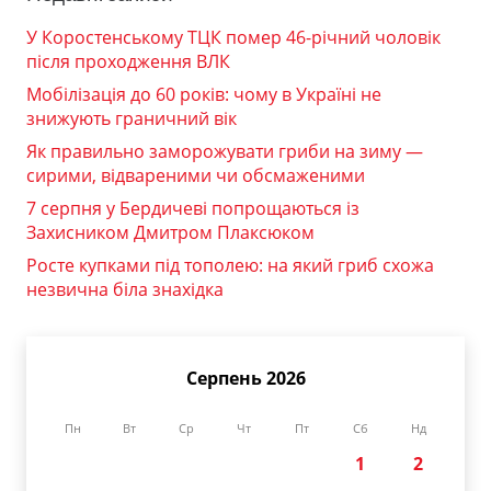
У Коростенському ТЦК помер 46-річний чоловік
після проходження ВЛК
Мобілізація до 60 років: чому в Україні не
знижують граничний вік
Як правильно заморожувати гриби на зиму —
сирими, відвареними чи обсмаженими
7 серпня у Бердичеві попрощаються із
Захисником Дмитром Плаксюком
Росте купками під тополею: на який гриб схожа
незвична біла знахідка
Серпень 2026
Пн
Вт
Ср
Чт
Пт
Сб
Нд
1
2