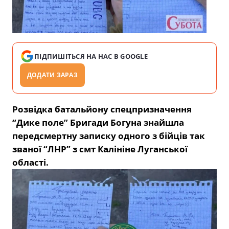
ПІДПИШІТЬСЯ НА НАС В GOOGLE
ДОДАТИ ЗАРАЗ
Розвідка батальйону спецпризначення
“Дике поле” Бригади Богуна знайшла
передсмертну записку одного з бійців так
званої “ЛНР” з смт Калініне Луганської
області.