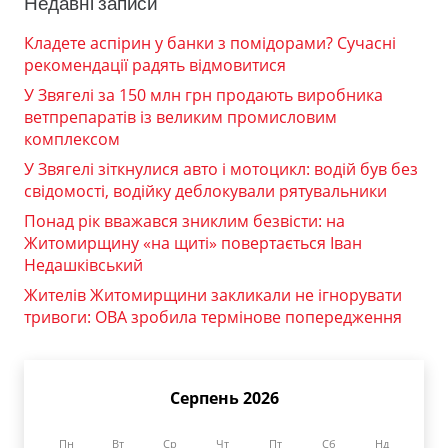
Недавні записи
Кладете аспірин у банки з помідорами? Сучасні
рекомендації радять відмовитися
У Звягелі за 150 млн грн продають виробника
ветпрепаратів із великим промисловим
комплексом
У Звягелі зіткнулися авто і мотоцикл: водій був без
свідомості, водійку деблокували рятувальники
Понад рік вважався зниклим безвісти: на
Житомирщину «на щиті» повертається Іван
Недашківський
Жителів Житомирщини закликали не ігнорувати
тривоги: ОВА зробила термінове попередження
Серпень 2026
Пн
Вт
Ср
Чт
Пт
Сб
Нд