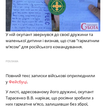
У ній окупант звернувся до своєї дружини та
маленької дитини і визнав, що став “гарматним
м’ясом” для російського командування.
РЕКЛАМА
Повний текс записки військові оприлюднили
у
Фейсбуці
.
У листі, адресованому його дружині, окупант
Тарасенко В.В. нарікає, що росіяни зробили з
них гарматне м‘ясо, залишивши без зброї,