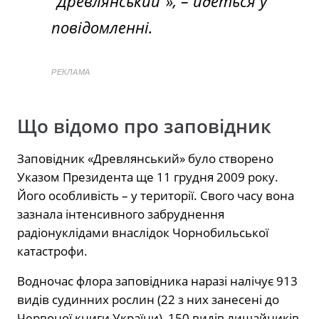
“Древлянський”»,
– йдеться у
повідомленні.
РЕКЛАМА
Що відомо про заповідник
Заповідник «Древлянський» було створено
Указом Президента ще 11 грудня 2009 року.
Його особливість – у території. Свого часу вона
зазнала інтенсивного забруднення
радіонуклідами внаслідок Чорнобильської
катастрофи.
Водночас флора заповідника наразі налічує 913
видів судинних рослин (22 з них занесені до
Червоної книги України), 150 видів лишайників