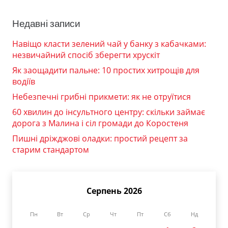
Недавні записи
Навіщо класти зелений чай у банку з кабачками:
незвичайний спосіб зберегти хрускіт
Як заощадити пальне: 10 простих хитрощів для
водіїв
Небезпечні грибні прикмети: як не отруїтися
60 хвилин до інсультного центру: скільки займає
дорога з Малина і сіл громади до Коростеня
Пишні дріжджові оладки: простий рецепт за
старим стандартом
Серпень 2026
Пн
Вт
Ср
Чт
Пт
Сб
Нд