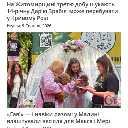
На Житомирщині третю добу шукають
14-річну Дар’ю Зрабіє: може перебувати
у Кривому Розі
Неділя, 9 Серпня, 2026
«Гав!» — і навіки разом: у Малині
влаштували весілля для Макса і Мері