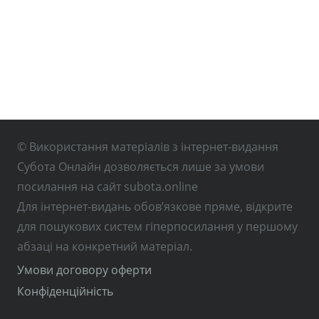
© Використання матеріалів з інтернет-видання
Субота Онлайн дозволяється лише за умови
посилання на сайт subota.online
Для інтернет-видань обов’язкове пряме, відкрите
для пошукових систем гіперпосилання у першому
абзаці на конкретний матеріал.
Умови договору оферти
Конфіденційність