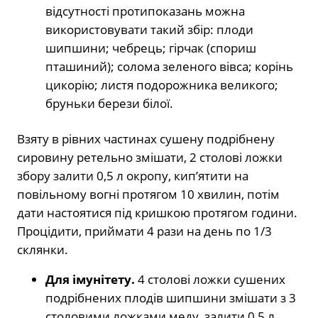
відсутності протипоказань можна
використовувати такий збір: плоди
шипшини; чебрець; гірчак (спориш
пташиний); солома зеленого вівса; корінь
цикорію; листя подорожника великого;
бруньки берези білої.
Взяту в рівних частинах сушену подрібнену
сировину ретельно змішати, 2 столові ложки
збору залити 0,5 л окропу, кип’ятити на
повільному вогні протягом 10 хвилин, потім
дати настоятися під кришкою протягом години.
Процідити, приймати 4 рази на день по 1/3
склянки.
Для імунітету.
4 столові ложки сушених
подрібнених плодів шипшини змішати з 3
столовими ложками меду, залити 0,5 л