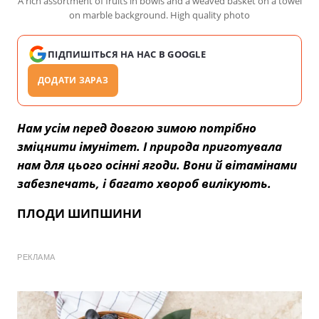
A rich assortment of fruits in bowls and a weaved basket on a towel
on marble background. High quality photo
ПІДПИШІТЬСЯ НА НАС В GOOGLE
ДОДАТИ ЗАРАЗ
Нам усім перед довгою зимою потрібно
зміцнити імунітет. І природа приготувала
нам для цього осінні ягоди. Вони й вітамінами
забезпечать, і багато хвороб вилікують.
ПЛОДИ ШИПШИНИ
РЕКЛАМА