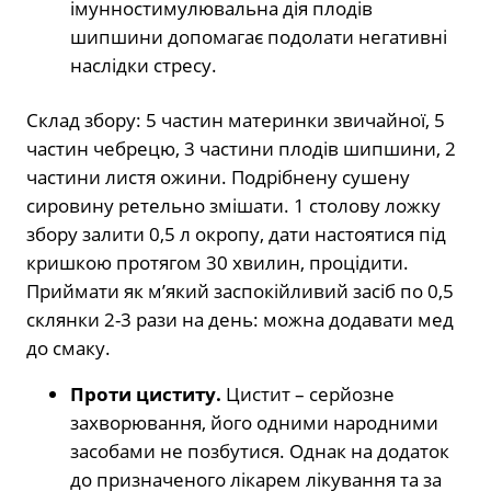
імунностимулювальна дія плодів
шипшини допомагає подолати негативні
наслідки стресу.
Склад збору: 5 частин материнки звичайної, 5
частин чебрецю, 3 частини плодів шипшини, 2
частини листя ожини. Подрібнену сушену
сировину ретельно змішати. 1 столову ложку
збору залити 0,5 л окропу, дати настоятися під
кришкою протягом 30 хвилин, процідити.
Приймати як м’який заспокійливий засіб по 0,5
склянки 2-3 рази на день: можна додавати мед
до смаку.
Проти циститу.
Цистит – серйозне
захворювання, його одними народними
засобами не позбутися. Однак на додаток
до призначеного лікарем лікування та за