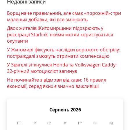
Недавні записи
Борщ наче правильний, але смак «порожній»: три
маленькі добавки, які все змінюють
Двох жителів Житомирщини підозрюють у
реєстрації Starlink, якими могли користуватися
окупанти
У Житомирі фіксують наслідки ворожого обстрілу:
постраждалі зможуть отримати компенсацію
У Звягелі зіткнулися Honda та Volkswagen Caddy:
32-річний мотоцикліст загинув
Не починайте з відмови від кави: 16 правил
економії, серед яких є значно важливіші
Серпень 2026
Пн
Вт
Ср
Чт
Пт
Сб
Нд