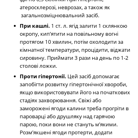
атеросклерозі, неврозах, а також як
загальнозміцнювальний засіб.
При кашлі.
1 ст. л. ягід залити 1 склянкою
окропу, кип’ятити на повільному вогні
протягом 10 хвилин, потім охолодити за
кімнатної температури, процідити, віджати
сировину. Приймати 3 рази на день по 1-2
столові ложки.
Проти гіпертонії.
Цей засіб допомагає
запобігти розвитку гіпертонічної хвороби,
якщо використовувати його на початкових
стадіях захворювання. Свіжі або
заморожені ягоди калини треба прогріти в
пароварці або друшляку над гарячою
парою, поки вони не стануть м’якими.
Розм’якшені ягоди протерти, додати