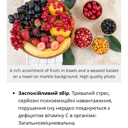
A rich assortment of fruits in bowls and a weaved basket
on a towel on marble background. High quality photo
Заспокійливий збір.
Тривалий стрес,
серйозні психоемоційні навантаження,
порушення сну нерідко поєднуються з
дефіцитом вітаміну С в організмі.
Загальнозміцнювальна,