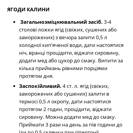
ЯГОДИ КАЛИНИ
Загальнозміцнювальний засіб.
3-4
столові ложки ягід (свіжих, сушених або
заморожених) з вечора залити 0,5 л
холодної кип’яченої води, дати настоятися
ніч, вранці процідити, віджати сировину,
додати мед або цукор до смаку. Випити за
кілька приймань рівними порціями
протягом дня.
Заспокійливий.
4 ст. л. ягід (свіжих,
заморожених або сушених) залити в
термосі 0,5 л окропу, дати настоятися
протягом 2 годин, процідити, віджати
сировину. Можна додати мед до смаку.
Приймати 3 рази на день за пів години до
їди по 0,5 склянки при гіпертонії,