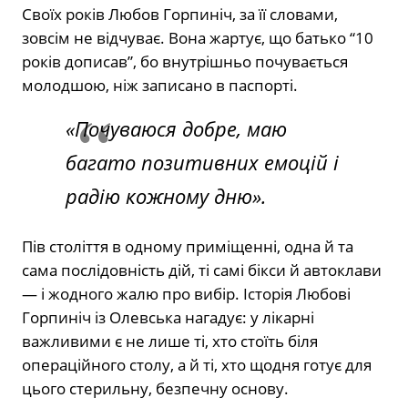
Своїх років Любов Горпиніч, за її словами,
зовсім не відчуває. Вона жартує, що батько “10
років дописав”, бо внутрішньо почувається
молодшою, ніж записано в паспорті.
«Почуваюся добре, маю
багато позитивних емоцій і
радію кожному дню».
Пів століття в одному приміщенні, одна й та
сама послідовність дій, ті самі бікси й автоклави
— і жодного жалю про вибір. Історія Любові
Горпиніч із Олевська нагадує: у лікарні
важливими є не лише ті, хто стоїть біля
операційного столу, а й ті, хто щодня готує для
цього стерильну, безпечну основу.