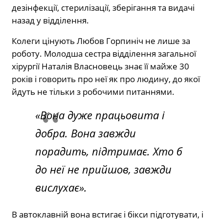
дезінфекції, стерилізації, зберігання та видачі
назад у відділення.
Колеги цінують Любов Горпиніч не лише за
роботу. Молодша сестра відділення загальної
хірургії Наталія Власновець знає її майже 30
років і говорить про неї як про людину, до якої
йдуть не тільки з робочими питаннями.
«Вона дуже працьовита і
добра. Вона завжди
порадить, підтримає. Хто б
до неї не прийшов, завжди
вислухає».
В автоклавній вона встигає і бікси підготувати, і