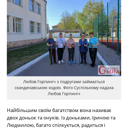
Любов Горпиніч з подругами займається
скандинавською ходою. Фото Суспільному надала
Любов Горпиніч
Найбільшим своїм багатством вона називає
двох доньок та онуків. Із доньками, Іриною та
Людмилою, багато спілкується, радиться і