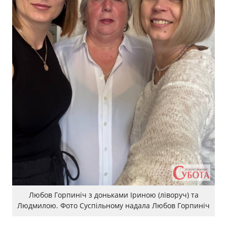
Любов Горпиніч з доньками Іриною (ліворуч) та
Людмилою. Фото Суспільному надала Любов Горпиніч