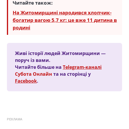
Читайте також:
На Житомирщині народився хлопчик-
богатир вагою 5,7 кг: це вже 11 дитина в
родині
Живі історії людей Житомирщини —
поруч із вами.
Читайте більше на
Telegram-каналі
Субота Онлайн
та на сторінці у
Facebook
.
РЕКЛАМА