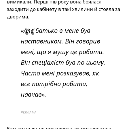
вимикали. Перші пів року вона боялася
заходити до кабінету в такі хвилини й стояла за
дверима.
«Але батько в мене був
наставником. Він говорив
мені, що я мушу це робити.
Він спеціаліст був по цьому.
Часто мені розказував, як
все потрібно робити,
навчав».
РЕКЛАМА
Батько не лише пояснював, як працювати з