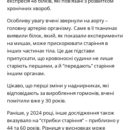
експресія 48 білків, які пов’язані з розвитком
хронічних хвороб.
Особливу увагу вчені звернули на аорту –
головну артерію організму. Саме в її тканинах
виявили білок, який, як показали експерименти
на мишах, може прискорювати старіння в
інших частинах тіла. Це дає підстави
припускати, що кровоносні судини не лише
старіють першими, а й “передають” старіння
іншим органам.
Цікаво, що перші зміни у наднирниках, які
відповідають за вироблення гормонів, вчені
помітили вже у 30 років.
Раніше, у 2024 році, інше дослідження також
вказувало на “стрибки старіння” – приблизно у
44 та 60 років. Різниця у висновках може