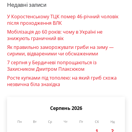
Недавні записи
У Коростенському ТЦК помер 46-річний чоловік
після проходження ВЛК
Мобілізація до 60 років: чому в Україні не
знижують граничний вік
Як правильно заморожувати гриби на зиму —
сирими, відвареними чи обсмаженими
7 серпня у Бердичеві попрощаються із
Захисником Дмитром Плаксюком
Росте купками під тополею: на який гриб схожа
незвична біла знахідка
Серпень 2026
Пн
Вт
Ср
Чт
Пт
Сб
Нд
1
2