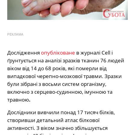
РЕКЛАМА
Дослідження
опубліковане
в журналі Cell і
ґрунтується на аналізі зразків тканин 76 людей
віком від 14 до 68 років, які померли від
випадкової черепно-мозкової травми. Зразки
були зібрані з восьми систем організму,
включно з серцево-судинною, імунною та
травною
.
Дослідники вивчили понад 17 тисяч білків,
створивши детальний атлас білкової
активності. З віком значно збільшується