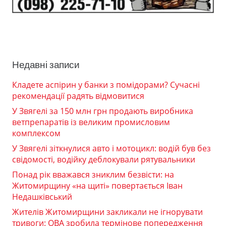
Недавні записи
Кладете аспірин у банки з помідорами? Сучасні
рекомендації радять відмовитися
У Звягелі за 150 млн грн продають виробника
ветпрепаратів із великим промисловим
комплексом
У Звягелі зіткнулися авто і мотоцикл: водій був без
свідомості, водійку деблокували рятувальники
Понад рік вважався зниклим безвісти: на
Житомирщину «на щиті» повертається Іван
Недашківський
Жителів Житомирщини закликали не ігнорувати
тривоги: ОВА зробила термінове попередження