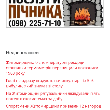
Недавні записи
Житомирщина б’є температурні рекорди:
стовпчики термометрів перевищили показники
1963 року
Гості не одразу вгадують начинку: пиріг із 5–6
цибулин, який зникає зі столу
На Житомирщині рятувальники ліквідували п’ять
пожеж в екосистемах за добу
Спортсмени Житомирщини привезли 12 нагород