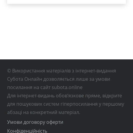
© Використання матеріалів з інтернет-видання
Субота Онлайн дозволяється лише за умови
посилання на сайт subota.online
Для інтернет-видань обов’язкове пряме, відкрите
для пошукових систем гіперпосилання у першому
абзаці на конкретний матеріал.
Умови договору оферти
Конфіденційність