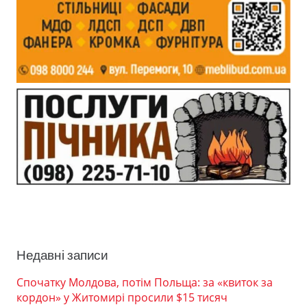
Недавні записи
Спочатку Молдова, потім Польща: за «квиток за
кордон» у Житомирі просили $15 тисяч