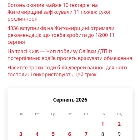
Вогонь охопив майже 10 гектарів: на
Житомирщині зафіксували 11 пожеж сухої
рослинності
4336 вступників на Житомирщині отримали
рекомендації: що треба зробити до 18:00 11
серпня
На трасі Київ — Чоп поблизу Оліївки ДТП із
потерпілими: водіїв просять врахувати обмеження
Насипте трохи соди біля дверей ванної: для чого
господині використовують цей трюк
Серпень 2026
Пн
Вт
Ср
Чт
Пт
Сб
Нд
1
2
3
4
5
6
7
8
9