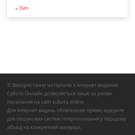
« Лип
© Використання матеріалів з інтернет-видання
Субота Онлайн дозволяється лише за умови
посилання на сайт subota.online
Для інтернет-видань обов’язкове пряме, відкрите
для пошукових систем гіперпосилання у першому
абзаці на конкретний матеріал.