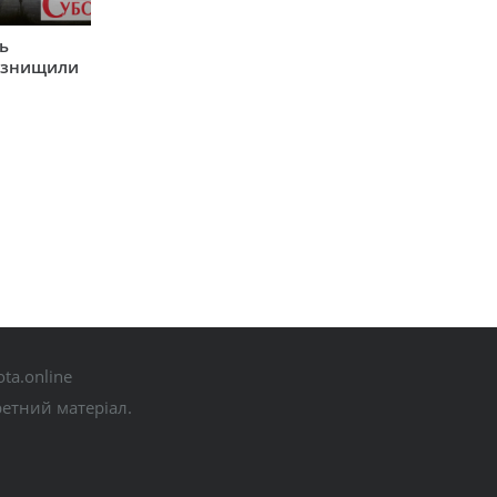
ь
и знищили
ta.online
ретний матеріал.