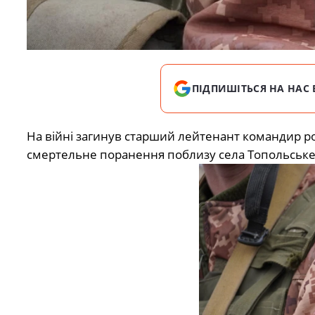
ПІДПИШІТЬСЯ НА НАС 
На війні загинув старший лейтенант командир ро
смертельне поранення поблизу села Топольське у