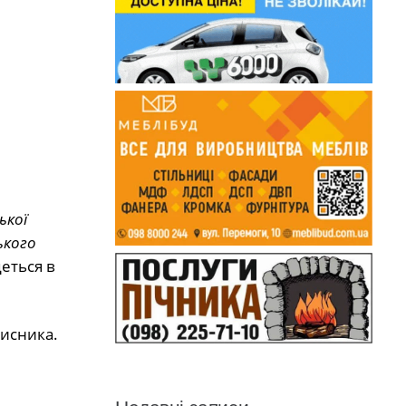
ької
ького
деться в
хисника.