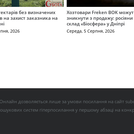
ектарів без визначених
Хозтовари Freken BOK можут
ав на захист заказника на
зникнути з продажу: росіян
ні
склад «Біосфера» у Дніпрі
рпня, 2026
Середа, 5 Серпня, 2026
Онлайн дозволяється лише за умови посилання на сайт subo
пошукових систем гіперпосилання у першому абзаці на конк