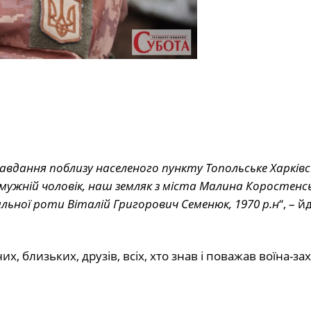
завдання поблизу населеного пункту Топольське Харківс
 мужній чоловік, наш земляк з міста Малина Коростенс
ьної роти Віталій Григорович Семенюк, 1970 р.н
“, – й
их, близьких, друзів, всіх, хто знав і поважав воїна-за