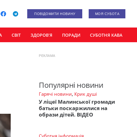
ПОВІДОМИТИ НОВИНУ
МОЯ СУБОТА
А
СВІТ
ЗДОРОВ’Я
ПОРАДИ
СУБОТНЯ КАВА
РЕКЛАМА
Популярні новини
Гарячі новини
,
Крик душі
У ліцеї Малинської громади
батьки поскаржилися на
образи дітей. ВІДЕО
Суботня інформація