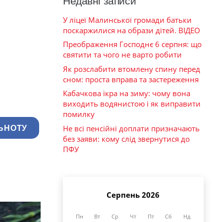
Недавні записи
У ліцеї Малинської громади батьки
поскаржилися на образи дітей. ВІДЕО
Преображення Господнє 6 серпня: що
святити та чого не варто робити
Як розслабити втомлену спину перед
сном: проста вправа та застереження
Кабачкова ікра на зиму: чому вона
виходить водянистою і як виправити
помилку
Не всі пенсійні доплати призначають
ЬНОТУ
без заяви: кому слід звернутися до
ПФУ
Серпень 2026
Пн
Вт
Ср
Чт
Пт
Сб
Нд