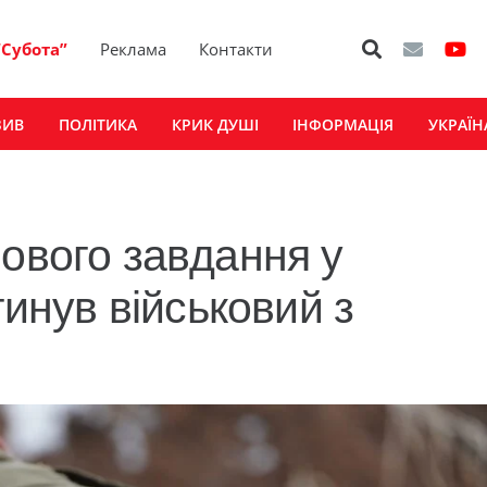
“Субота”
Реклама
Контакти
ЗИВ
ПОЛІТИКА
КРИК ДУШІ
ІНФОРМАЦІЯ
УКРАЇН
йового завдання у
гинув військовий з