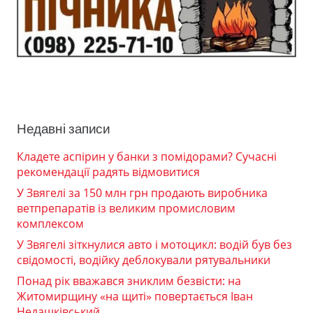
Недавні записи
Кладете аспірин у банки з помідорами? Сучасні
рекомендації радять відмовитися
У Звягелі за 150 млн грн продають виробника
ветпрепаратів із великим промисловим
комплексом
У Звягелі зіткнулися авто і мотоцикл: водій був без
свідомості, водійку деблокували рятувальники
Понад рік вважався зниклим безвісти: на
Житомирщину «на щиті» повертається Іван
Недашківський