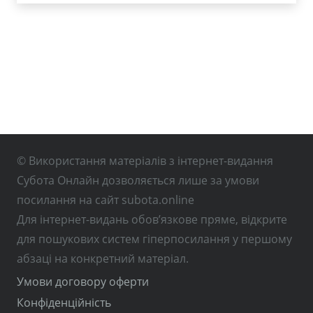
© Використання матеріалів з інтернет-видання
Субота Онлайн дозволяється лише за умови
посилання на сайт subota.online
Для інтернет-видань обов’язкове пряме, відкрите
для пошукових систем гіперпосилання у першому
абзаці на конкретний матеріал.
Умови договору оферти
Конфіденційність