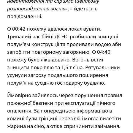
навантаження та сприяло швидкому
розповсюдженню вогню»
, – йдеться в
повідомленні.
О 00:42 пожежу вдалося локалізувати.
Тривалий час бійці ДСНС розбирали знищені
полум’ям конструкції та проливали водою аби
запобігти повторному загорянню. О 04:40
пожежу було ліквідовано. Вогонь встиг
знищити покрівлю та 1,5 т сіна. Рятувальники
усунули загрозу подальшого поширення
полум’я на сусідню господарчу будівлю.
Ймовірно зайнялось через порушення правил
пожежної безпеки при експлуатації пічного
опалення. За попередньою інформацією в
комині були тріщині через які і могла вилетіти
жарина на сіно, а отже спричинити займання.