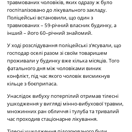
травмованих чоловіків, яких одразу ж було
госпіталізовано до лікувального закладу.
Поліцейські встановили, що один з
травмованих – 59-річний власник будинку, а
інший – його 60–річний знайомий.
У ході розслідування поліцейські з’ясували, що
господар оселі разом зі своїм товаришем
проживали у будинку вже кілька місяців. Того
фатального дня між чоловіками виник
конфлікт, під час якого чоловік висмикнув
кільце з боєприпаса.
Унаслідок вибуху потерпілий отримав тілесні
ушкодження у вигляді мінно-вибухової травми,
множинних ран обличчя і тулуба та тривалий
час проходив стаціонарне лікування.
Тілесні ушкодження підозрюваного були