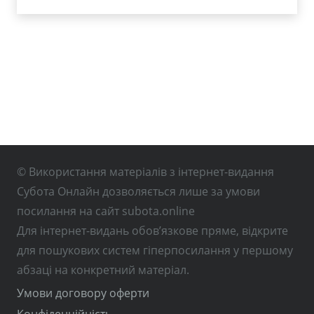
© Використання матеріалів з інтернет-видання
Субота Онлайн дозволяється лише за умови
посилання на сайт subota.online
Для інтернет-видань обов’язкове пряме, відкрите
для пошукових систем гіперпосилання у першому
абзаці на конкретний матеріал.
Умови договору оферти