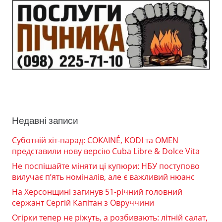
Недавні записи
Суботній хіт-парад: COKAINÉ, KODI та OMEN
представили нову версію Cuba Libre & Dolce Vita
Не поспішайте міняти ці купюри: НБУ поступово
вилучає п’ять номіналів, але є важливий нюанс
На Херсонщині загинув 51-річний головний
сержант Сергій Капітан з Овруччини
Огірки тепер не ріжуть, а розбивають: літній салат,