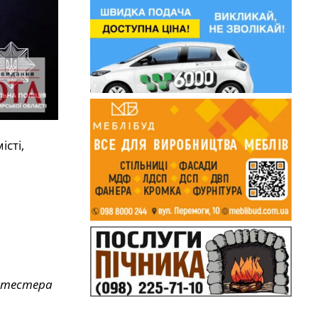
сті,
котестера