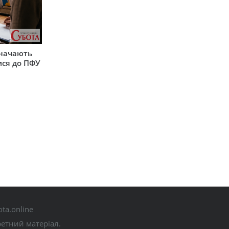
значають
ися до ПФУ
ta.online
ретний матеріал.