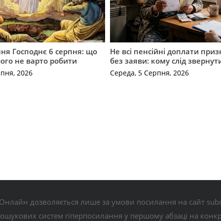
ня Господнє 6 серпня: що
Не всі пенсійні доплати при
чого не варто робити
без заяви: кому слід звернут
рпня, 2026
Середа, 5 Серпня, 2026
Онлайн дозволяється лише за умови посилання на сайт subo
пошукових систем гіперпосилання у першому абзаці на конк