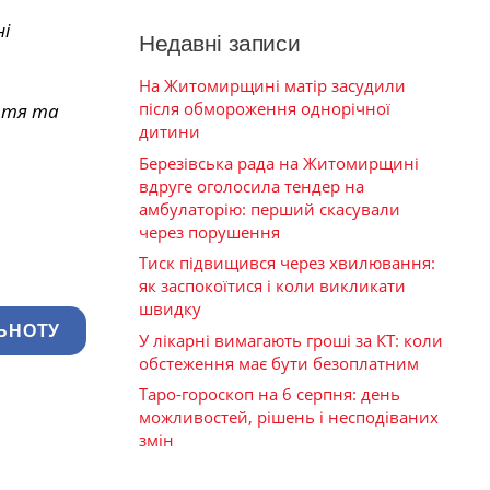
і
Недавні записи
На Житомирщині матір засудили
після обмороження однорічної
иття та
дитини
Березівська рада на Житомирщині
вдруге оголосила тендер на
амбулаторію: перший скасували
через порушення
Тиск підвищився через хвилювання:
як заспокоїтися і коли викликати
швидку
ЬНОТУ
У лікарні вимагають гроші за КТ: коли
обстеження має бути безоплатним
Таро-гороскоп на 6 серпня: день
можливостей, рішень і несподіваних
змін