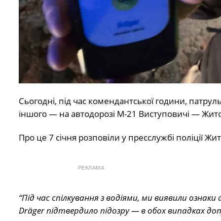
Сьогодні, під час комендантської години, патруль
іншого — на автодорозі М-21 Виступовичі — Жит
Про це 7 січня розповіли у пресслужбі поліції Жи
РЕКЛАМА
“Під час спілкування з водіями, ми виявили ознак
Dräger підтвердило підозру — в обох випадках до