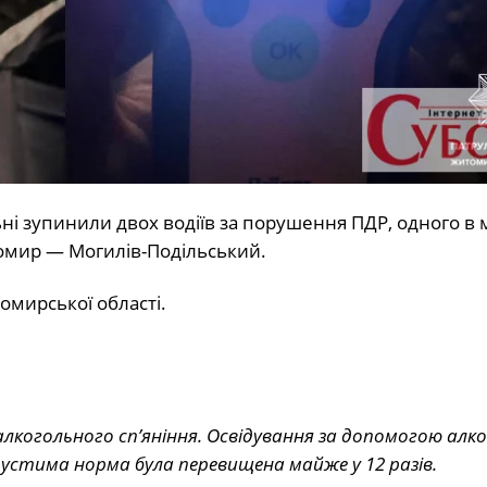
ні зупинили двох водіїв за порушення ПДР, одного в мі
омир — Могилів-Подільський.
томирської області.
и алкогольного сп’яніння. Освідування за допомогою ал
пустима норма була перевищена майже у 12 разів.