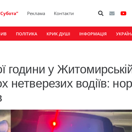
“Субота”
Реклама
Контакти
ЗИВ
ПОЛІТИКА
КРИК ДУШІ
ІНФОРМАЦІЯ
УКРАЇН
ої години у Житомирські
х нетверезих водіїв: но
в