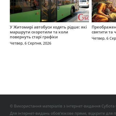
У Житомирі автобуси ходять рідше: які
Преображен
маршрути скоротили та коли
святити та 
повернуть старі графіки
Четвер, 6 Се
Четвер, 6 Серпня, 2026
© Використання матеріалів з інтернет-видання Субота 
Для інтернет-видань обов’язкове пряме, відкрите для 