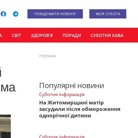
ПОВІДОМИТИ НОВИНУ
МОЯ СУБОТА
А
СВІТ
ЗДОРОВ’Я
ПОРАДИ
СУБОТНЯ КАВА
РЕКЛАМА
й
рма
Популярні новини
Суботня інформація
На Житомирщині матір
засудили після обмороження
однорічної дитини
Суботня інформація