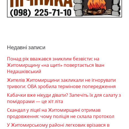
Недавні записи
Понад рік вважався зниклим безвісти: на
Житомирщину «на щиті» повертається Іван
Недашківський
Жителів Житомирщини закликали не ігнорувати
тривоги: ОВА зробила термінове попередження
Кабачки вже нікуди дівати? Запечіть їх для салату з
помідорами — це хіт літа
Скандал у ліцеї на Житомирщині отримав
продовження: чому поліція не склала протокол
У Житомирському районі легковик врізався в