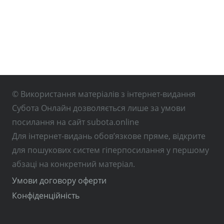
© Використання матеріалів з інтернет-видання
Субота Онлайн дозволяється лише за умови
посилання на сайт subota.online
Для інтернет-видань обов’язкове пряме, відкрите
для пошукових систем гіперпосилання у першому
абзаці на конкретний матеріал.
Умови договору оферти
Конфіденційність