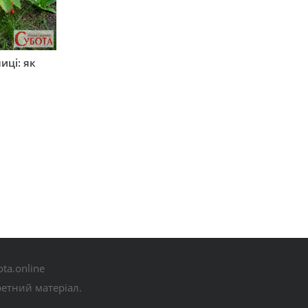
иці: як
ta.online
ретний матеріал.