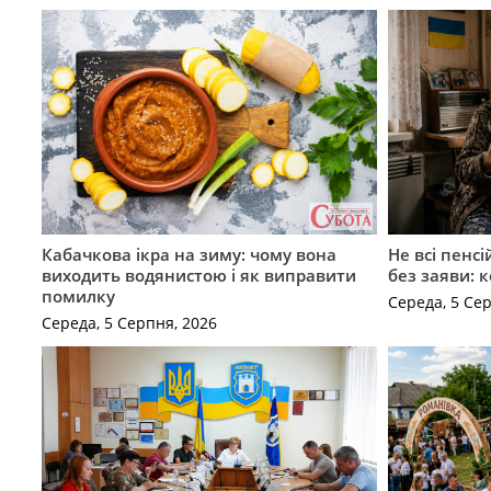
Кабачкова ікра на зиму: чому вона
Не всі пенс
виходить водянистою і як виправити
без заяви: 
помилку
Середа, 5 Се
Середа, 5 Серпня, 2026