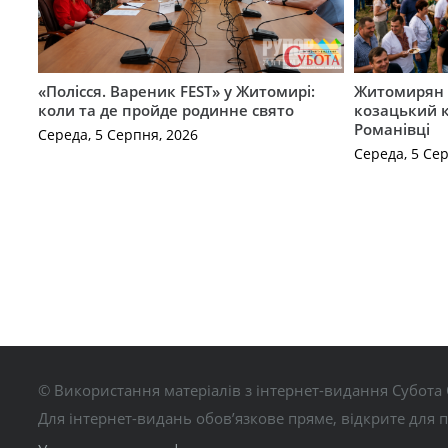
«Полісся. Вареник FEST» у Житомирі:
Житомирян 
коли та де пройде родинне свято
козацький к
Романівці
Середа, 5 Серпня, 2026
Середа, 5 Се
© Використання матеріалів з інтернет-видання Субота 
Для інтернет-видань обов’язкове пряме, відкрите для 