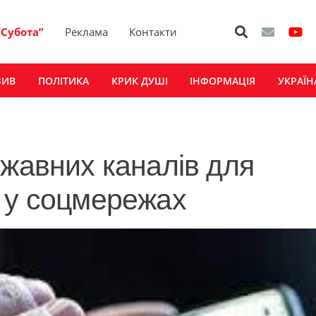
“Субота”
Реклама
Контакти
ЗИВ
ПОЛІТИКА
КРИК ДУШІ
ІНФОРМАЦІЯ
УКРАЇН
ржавних каналів для
 у соцмережах