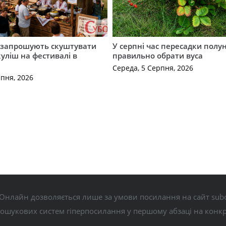
запрошують скуштувати
У серпні час пересадки полун
уліш на фестивалі в
правильно обрати вуса
Середа, 5 Серпня, 2026
рпня, 2026
Онлайн дозволяється лише за умови посилання на сайт subo
пошукових систем гіперпосилання у першому абзаці на конк