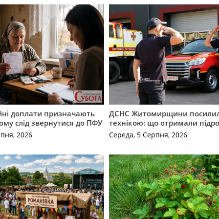
ійні доплати призначають
ДСНС Житомирщини посили
кому слід звернутися до ПФУ
технікою: що отримали підро
рпня, 2026
Середа, 5 Серпня, 2026