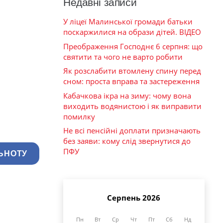
Недавні записи
У ліцеї Малинської громади батьки
поскаржилися на образи дітей. ВІДЕО
Преображення Господнє 6 серпня: що
святити та чого не варто робити
Як розслабити втомлену спину перед
сном: проста вправа та застереження
Кабачкова ікра на зиму: чому вона
виходить водянистою і як виправити
помилку
Не всі пенсійні доплати призначають
без заяви: кому слід звернутися до
ПФУ
ЬНОТУ
Серпень 2026
Пн
Вт
Ср
Чт
Пт
Сб
Нд