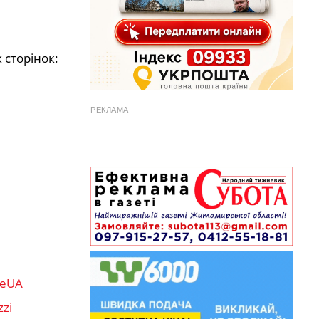
 сторінок:
РЕКЛАМА
reUA
zi