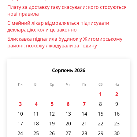
Плату за доставку газу скасували: кого стосуються
нові правила
Сімейний лікар відмовляється підписувати
декларацію: коли це законно
Блискавка підпалила будинок у Житомирському
районі: пожежу ліквідували за годину
Серпень 2026
Пн
Вт
Ср
Чт
Пт
Сб
Нд
1
2
3
4
5
6
7
8
9
10
11
12
13
14
15
16
17
18
19
20
21
22
23
24
25
26
27
28
29
30