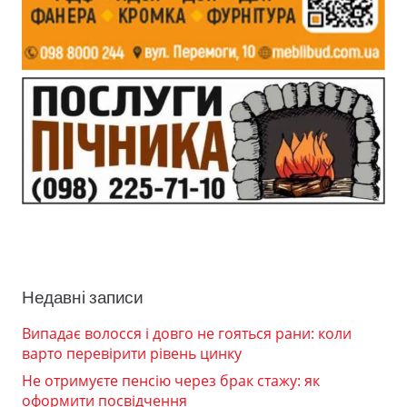
Недавні записи
Випадає волосся і довго не гояться рани: коли
варто перевірити рівень цинку
Не отримуєте пенсію через брак стажу: як
оформити посвідчення