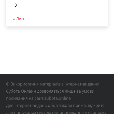
31
« Лип
© Використання матеріалів з інтернет-видання
Субота Онлайн дозволяється лише за умови
посилання на сайт subota.online
Для інтернет-видань обов’язкове пряме, відкрите
для пошукових систем гіперпосилання у першому