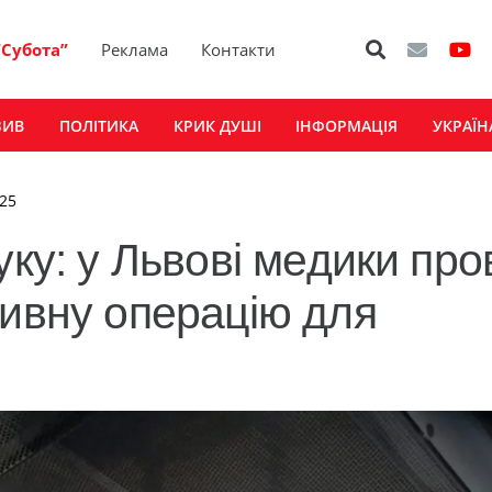
“Субота”
Реклама
Контакти
ЗИВ
ПОЛІТИКА
КРИК ДУШІ
ІНФОРМАЦІЯ
УКРАЇН
025
уку: у Львові медики пр
тивну операцію для