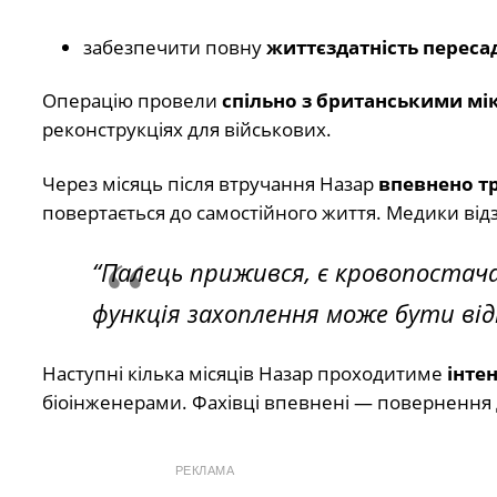
забезпечити повну
життєздатність перес
Операцію провели
спільно з британськими мі
реконструкціях для військових.
Через місяць після втручання Назар
впевнено т
повертається до самостійного життя. Медики від
“Палець прижився, є кровопостача
функція захоплення може бути ві
Наступні кілька місяців Назар проходитиме
інте
біоінженерами. Фахівці впевнені — повернення 
РЕКЛАМА