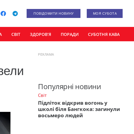
ПОВІДОМИТИ НОВИНУ
МОЯ СУБОТА
А
СВІТ
ЗДОРОВ’Я
ПОРАДИ
СУБОТНЯ КАВА
РЕКЛАМА
овели
Популярні новини
Світ
Підліток відкрив вогонь у
школі біля Бангкока: загинули
восьмеро людей