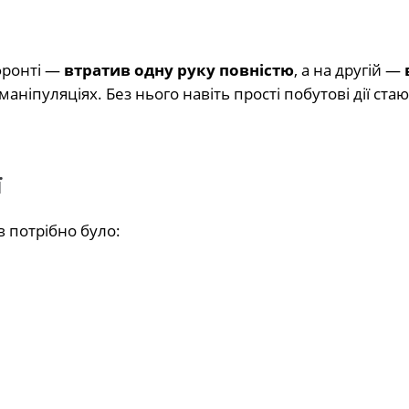
фронті —
втратив одну руку повністю
, а на другій —
 маніпуляціях. Без нього навіть прості побутові дії ст
ї
в потрібно було: