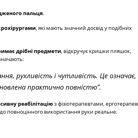
адженого пальця
.
крохірургами
, які мають значний досвід у подібних
римає дрібні предмети
, відкручує кришки пляшок,
значають:
ння, рухливість і чутливість. Це означає,
дновлена практично повністю”.
нсивну реабілітацію
з фізіотерапевтами, ерготерапев
до повноцінного використання руки реальне.