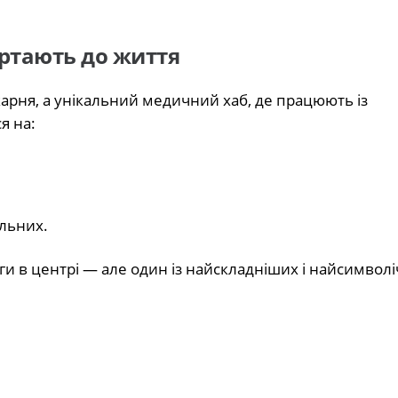
ертають до життя
арня, а унікальний медичний хаб, де працюють із
я на:
ільних.
и в центрі — але один із найскладніших і найсимволі