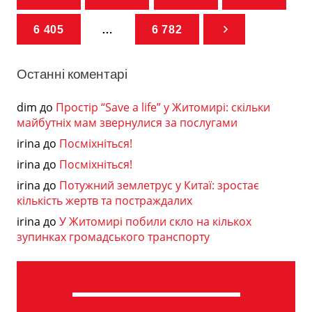
6 405
…
6 782
Останні коментарі
dim
до
Простір “Save a life” у Житомирі: скільки
майбутніх мам звернулися за послугами
irina
до
Посміхніться!
irina
до
Посміхніться!
irina
до
Потужний землетрус у Китаї: зростає
кількість жертв та постраждалих
irina
до
У Житомирі побили скло на кількох
зупинках громадського транспорту