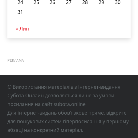
24
25
26
27
28
29
30
31
« Лип
РЕКЛАМА
© Використання матеріалів з інтернет-видання
Субота Онлайн дозволяється лише за умови
посилання на сайт subota.online
Для інтернет-видань обов’язкове пряме, відкрите
для пошукових систем гіперпосилання у першому
абзаці на конкретний матеріал.