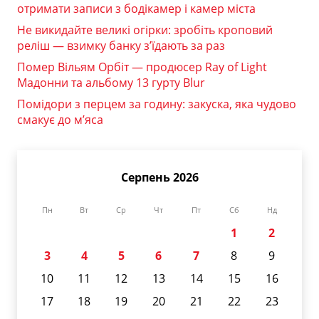
отримати записи з бодікамер і камер міста
Не викидайте великі огірки: зробіть кроповий
реліш — взимку банку з’їдають за раз
Помер Вільям Орбіт — продюсер Ray of Light
Мадонни та альбому 13 гурту Blur
Помідори з перцем за годину: закуска, яка чудово
смакує до м’яса
Серпень 2026
Пн
Вт
Ср
Чт
Пт
Сб
Нд
1
2
3
4
5
6
7
8
9
10
11
12
13
14
15
16
17
18
19
20
21
22
23