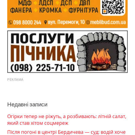
РЕКЛАМА
Недавні записи
Огірки тепер не ріжуть, а розбивають: літній салат,
який став хітом соцмереж
Після погоні в центрі Бердичева — суд: водій хоче