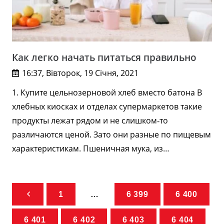
Как легко начать питаться правильно
16:37, Вівторок, 19 Січня, 2021
1. Купите цельнозерновой хлеб вместо батона В
хлебных киосках и отделах супермаркетов такие
продукты лежат рядом и не слишком‑то
различаются ценой. Зато они разные по пищевым
характеристикам. Пшеничная мука, из…
1
…
6 399
6 400
6 401
6 402
6 403
6 404