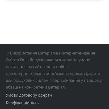
© Використання матеріалів з інтернет-видання
Субота Онлайн дозволяється лише за умови
посилання на сайт subota.online
Для інтернет-видань обов’язкове пряме, відкрите
для пошукових систем гіперпосилання у першому
абзаці на конкретний матеріал.
Умови договору оферти
Конфіденційність