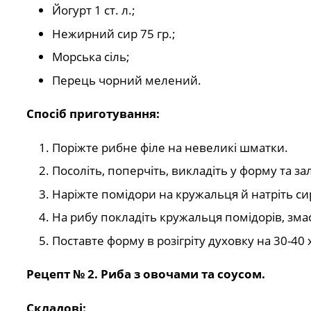
Йогурт 1 ст. л.;
Нежирний сир 75 гр.;
Морська сіль;
Перець чорний мелений.
Спосіб приготування:
Поріжте рибне філе на невеликі шматки.
Посоліть, поперчіть, викладіть у форму та 
Наріжте помідори на кружальця й натріть си
На рибу покладіть кружальця помідорів, змас
Поставте форму в розігріту духовку на 30-40
Рецепт № 2. Риба з овочами та соусом.
Складові: