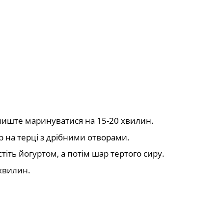
залиште маринуватися на 15-20 хвилин.
р на терці з дрібними отворами.
тіть йогуртом, а потім шар тертого сиру.
 хвилин.