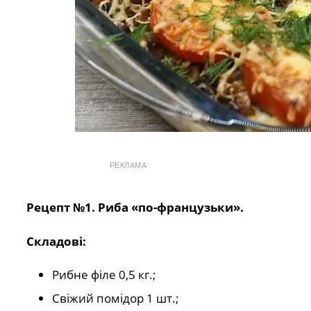
РЕКЛАМА
Рецепт №1.
Риба «по-французьки».
Складові:
Рибне філе 0,5 кг.;
Свіжий помідор 1 шт.;