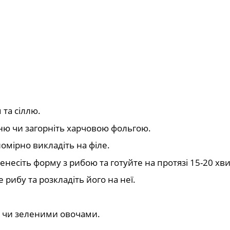
 та сіллю.
ьню чи загорніть харчовою фольгою.
омірно викладіть на філе.
енесіть форму з рибою та готуйте на протязі 15-20 хв
рибу та розкладіть його на неї.
 чи зеленими овочами.