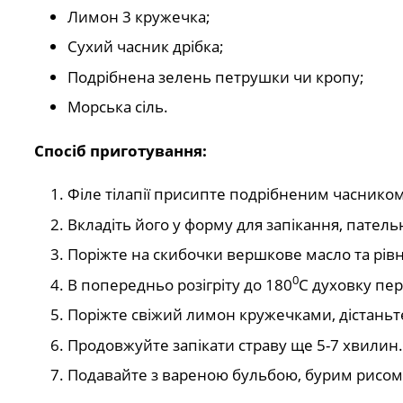
Лимон 3 кружечка;
Сухий часник дрібка;
Подрібнена зелень петрушки чи кропу;
Морська сіль.
Спосіб приготування:
Філе тілапії присипте подрібненим часником
Вкладіть його у форму для запікання, пател
Поріжте на скибочки вершкове масло та рівн
0
В попередньо розігріту до 180
С духовку пер
Поріжте свіжий лимон кружечками, дістаньте 
Продовжуйте запікати страву ще 5-7 хвилин.
Подавайте з вареною бульбою, бурим рисом