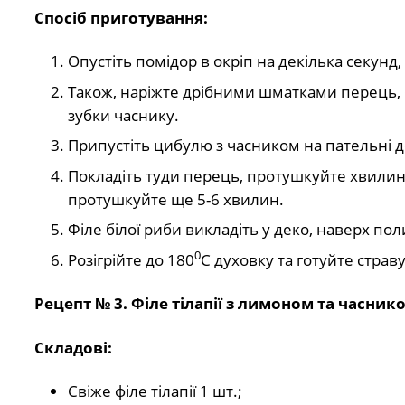
Спосіб приготування:
Опустіть помідор в окріп на декілька секунд, 
Також, наріжте дрібними шматками перець, б
зубки часнику.
Припустіть цибулю з часником на пательні до
Покладіть туди перець, протушкуйте хвилину,
протушкуйте ще 5-6 хвилин.
Філе білої риби викладіть у деко, наверх п
0
Розігрійте до 180
С духовку та готуйте страв
Рецепт № 3. Філе тілапії з лимоном та часник
Складові:
Свіже філе тілапії 1 шт.;