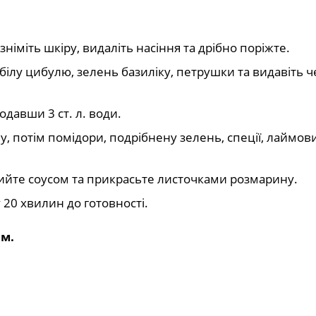
зніміть шкіру, видаліть насіння та дрібно поріжте.
ілу цибулю, зелень базиліку, петрушки та видавіть ч
давши 3 ст. л. води.
 потім помідори, подрібнену зелень, спеції, лаймови
олийте соусом та прикрасьте листочками розмарину.
у 20 хвилин до готовності.
ом.