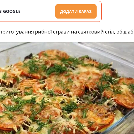
В GOOGLE
ДОДАТИ ЗАРАЗ
риготування рибної страви на святковий стіл, обід а