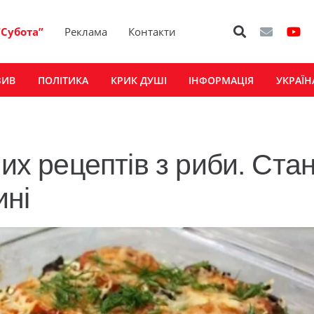
“Субота”
Реклама
Контакти
ЗИВ
ПОЛІТИКА
КРИК ДУШІ
ІНФОРМАЦІЯ
УКРАЇН
коментар
1
вих рецептів з риби. Ста
ині