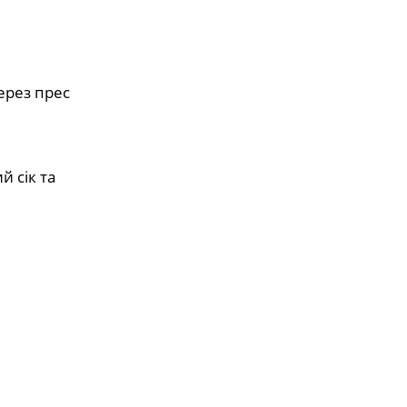
ерез прес
й сік та