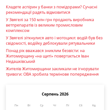
Кладете аспірин у банки з помідорами? Сучасні
рекомендації радять відмовитися
У Звягелі за 150 млн грн продають виробника
ветпрепаратів із великим промисловим
комплексом
У Звягелі зіткнулися авто і мотоцикл: водій був без
свідомості, водійку деблокували рятувальники
Понад рік вважався зниклим безвісти: на
Житомирщину «на щиті» повертається Іван
Недашківський
Жителів Житомирщини закликали не ігнорувати
тривоги: ОВА зробила термінове попередження
Серпень 2026
Пн
Вт
Ср
Чт
Пт
Сб
Нд