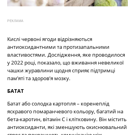
РЕКЛАМА
Кислі червоні ягоди відрізняються
антиоксидантними та протизапальними
властивостями. Дослідження, яке проводилося
у 2022 році, показало, що вживання невеликої
чашки журавлини щодня сприяє підтримці
пам’яті та здоров’я мозку.
БАТАТ
Батат або солодка картопля – коренеплід
яскравого помаранчевого кольору, багатий на
бета-каротин, вітамін С і клітковину. Він містить
антиоксиданти, які зменшують окиснювальний
стрес та покращують комунікацію між