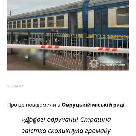
РЕКЛАМА
Про це повідомили в
Овруцькій міській раді
.
«Дорогі овручани! Страшна
звістка сколихнула громаду