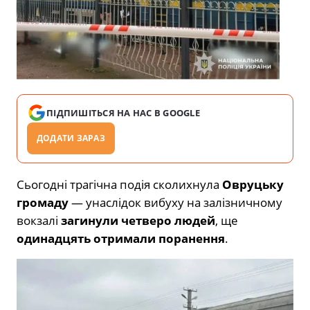
ПІДПИШІТЬСЯ НА НАС В GOOGLE
ДОДАТИ ЗАРАЗ
Сьогодні трагічна подія сколихнула
Овруцьку
громаду
— унаслідок вибуху на залізничному
вокзалі
загинули четверо людей
, ще
одинадцять отримали поранення
.