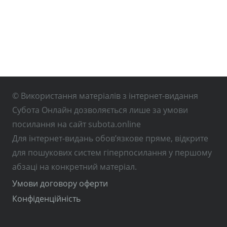
© Використання матеріалів з інтернет-видання
Субота Онлайн дозволяється лише за умови
посилання на сайт subota.online
Для інтернет-видань обов’язкове пряме, відкрите
для пошукових систем гіперпосилання у першому
абзаці на конкретний матеріал.
Умови договору оферти
Конфіденційність