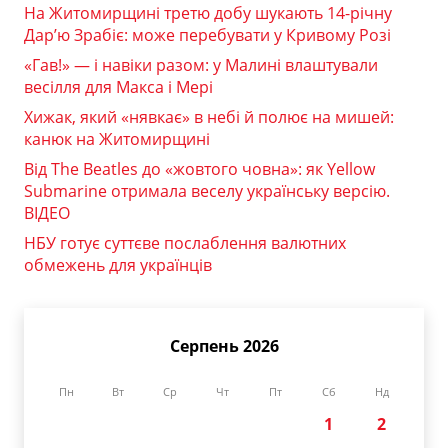
На Житомирщині третю добу шукають 14-річну
Дар’ю Зрабіє: може перебувати у Кривому Розі
«Гав!» — і навіки разом: у Малині влаштували
весілля для Макса і Мері
Хижак, який «нявкає» в небі й полює на мишей:
канюк на Житомирщині
Від The Beatles до «жовтого човна»: як Yellow
Submarine отримала веселу українську версію.
ВІДЕО
НБУ готує суттєве послаблення валютних
обмежень для українців
Серпень 2026
Пн
Вт
Ср
Чт
Пт
Сб
Нд
1
2