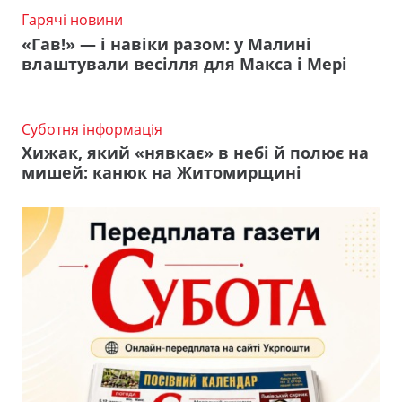
Гарячі новини
«Гав!» — і навіки разом: у Малині
влаштували весілля для Макса і Мері
Суботня інформація
Хижак, який «нявкає» в небі й полює на
мишей: канюк на Житомирщині