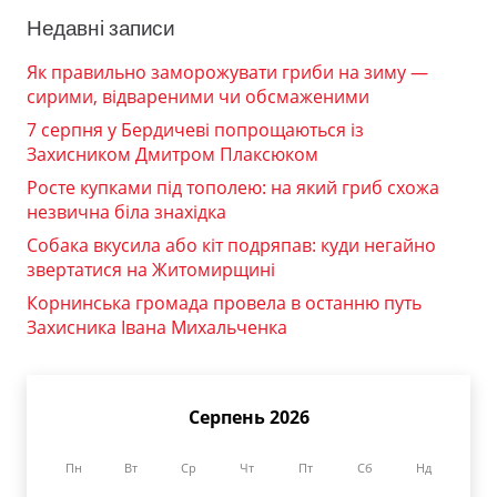
Недавні записи
Як правильно заморожувати гриби на зиму —
сирими, відвареними чи обсмаженими
7 серпня у Бердичеві попрощаються із
Захисником Дмитром Плаксюком
Росте купками під тополею: на який гриб схожа
незвична біла знахідка
Собака вкусила або кіт подряпав: куди негайно
звертатися на Житомирщині
Корнинська громада провела в останню путь
Захисника Івана Михальченка
Серпень 2026
Пн
Вт
Ср
Чт
Пт
Сб
Нд