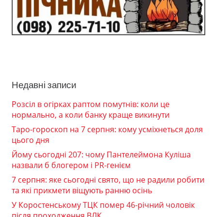
Недавні записи
Розсіл в огірках раптом помутнів: коли це
нормально, а коли банку краще викинути
Таро-гороскоп на 7 серпня: кому усміхнеться доля
цього дня
Йому сьогодні 207: чому Пантелеймона Куліша
назвали б блогером і PR-генієм
7 серпня: яке сьогодні свято, що не радили робити
та які прикмети віщують ранню осінь
У Коростенському ТЦК помер 46-річний чоловік
після проходження ВЛК