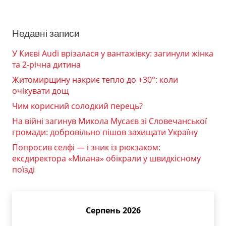
Недавні записи
У Києві Audi врізалася у вантажівку: загинули жінка
та 2-річна дитина
Житомирщину накриє тепло до +30°: коли
очікувати дощ
Чим корисний солодкий перець?
На війні загинув Микола Мусаєв зі Словечанської
громади: добровільно пішов захищати Україну
Попросив селфі — і зник із рюкзаком:
ексдиректора «Мілана» обікрали у швидкісному
поїзді
Серпень 2026